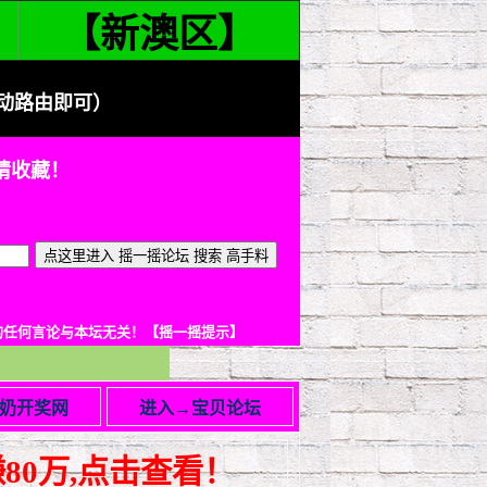
【新澳区】
动路由即可）
览请收藏！
的任何言论与本坛无关！【摇一摇提示】
请记好本站域名:①yao33.com^或^②YYYY4.com^请
奶开奖网
进入→宝贝论坛
80万,点击查看！