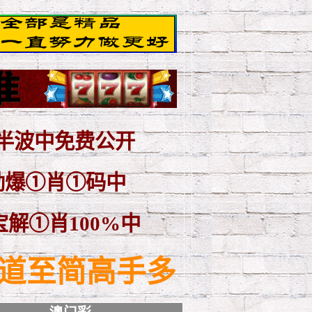
半波中免费公开
劲爆①肖①码中
解①肖100%中
道至简高手多