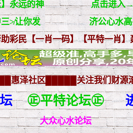
坛】永远的神
点击进入→
中三≯让你发
济公心水高
前帮助彩民【一肖一码】【平特一肖
████惠泽社区█████关注我们财源
坛
㊣平特论坛㊣
大众心水论坛