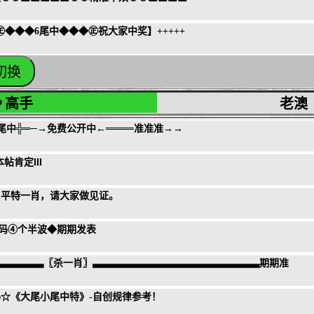
藕断丝莲㊣◆◆◆6尾中◆◆◆㊣祝大家中奖】+++++
切换
P 高手
老澳
钱→七尾中╬═─→免费公开中←════准准准→→
帖肯定lll
￥￥￥平特一肖，请大家做见证。
煌◆特码④个半波◆期期发表
▃▃▃▃▃▃▃▃〖杀一肖〗▃▃▃▃▃▃▃▃▃▃▃▃▃▃▃▃▃期期准
究心得☆《大尾小尾中特》-自创规律参考！