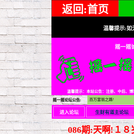
返回:首页
温馨提示:
摇一摇论
温馨提示：本站公告：注册、中后、博彩
摇一摇论坛公告:
进入论坛
生财有道主论坛
086期:天啊!