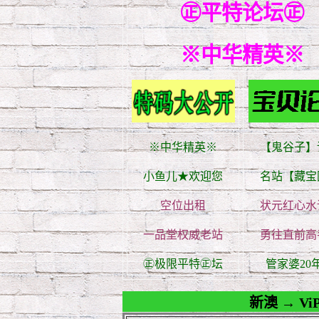
㊣平特论坛㊣
※中华精英※
※中华精英※
【鬼谷子】
小鱼儿★欢迎您
名站【藏宝
空位出租
状元红心水
一品堂权威老站
勇往直前高
㊣极限平特㊣坛
管家婆20
新澳 → Vi