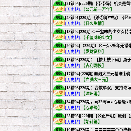
001
[21错05](220期)【②②码】机
[历史帖]:
〖公元前一万年〗
002
[48错01]220期,《杀①肖中特》《
[历史帖]:
〖日久生情〗
003
[13错02]220期:☆千玺味的少
[历史帖]:
〖千玺味的少女〗
004
[20错04]（220期）⊙═☆≮全年
[历史帖]:
〖发财资料〗
005
[13错03]220期：【楼上楼下码
[历史帖]:
〖吉利网投〗
006
[17错04]{220期}血溅大三元精准⑥
[历史帖]:
〖血溅大三元〗
007
[18错03]220期：合数单双，支持论
[历史帖]:
〖漳州港〗
008
[34错04]220期，■(32码)■
[历史帖]:
〖心语缘〗
009
[25错05][220期]【公正严明】原
[历史帖]:
〖始计篇〗
010
[19错04]220期：〓〓〓〓〓⊙