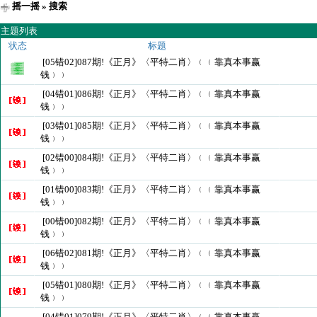
摇一摇
» 搜索
主题列表
状态
标题
[05错02]087期!《正月》〈平特二肖〉﹙﹙靠真本事赢
钱﹚﹚
[04错01]086期!《正月》〈平特二肖〉﹙﹙靠真本事赢
钱﹚﹚
[03错01]085期!《正月》〈平特二肖〉﹙﹙靠真本事赢
钱﹚﹚
[02错00]084期!《正月》〈平特二肖〉﹙﹙靠真本事赢
钱﹚﹚
[01错00]083期!《正月》〈平特二肖〉﹙﹙靠真本事赢
钱﹚﹚
[00错00]082期!《正月》〈平特二肖〉﹙﹙靠真本事赢
钱﹚﹚
[06错02]081期!《正月》〈平特二肖〉﹙﹙靠真本事赢
钱﹚﹚
[05错01]080期!《正月》〈平特二肖〉﹙﹙靠真本事赢
钱﹚﹚
[04错01]079期!《正月》〈平特二肖〉﹙﹙靠真本事赢