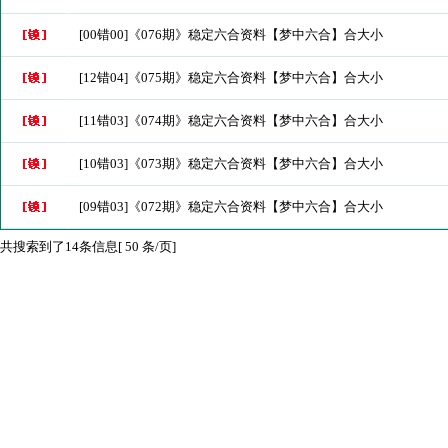
[00错00]《076期》稳定六合资料【梦中六合】合大小
[12错04]《075期》稳定六合资料【梦中六合】合大小
[11错03]《074期》稳定六合资料【梦中六合】合大小
[10错03]《073期》稳定六合资料【梦中六合】合大小
[09错03]《072期》稳定六合资料【梦中六合】合大小
共搜索到了14条信息[ 50 条/页]