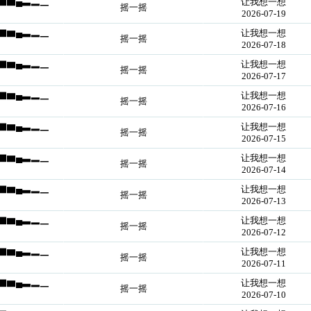
█▇▆▄▃▂▁
让我想一想
摇一摇
2026-07-19
█▇▆▄▃▂▁
让我想一想
摇一摇
2026-07-18
█▇▆▄▃▂▁
让我想一想
摇一摇
2026-07-17
█▇▆▄▃▂▁
让我想一想
摇一摇
2026-07-16
█▇▆▄▃▂▁
让我想一想
摇一摇
2026-07-15
█▇▆▄▃▂▁
让我想一想
摇一摇
2026-07-14
█▇▆▄▃▂▁
让我想一想
摇一摇
2026-07-13
█▇▆▄▃▂▁
让我想一想
摇一摇
2026-07-12
█▇▆▄▃▂▁
让我想一想
摇一摇
2026-07-11
█▇▆▄▃▂▁
让我想一想
摇一摇
2026-07-10