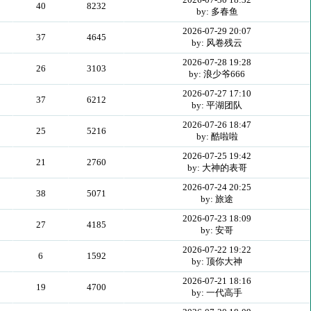
40
8232
by: 多春鱼
2026-07-29 20:07
37
4645
by: 风卷残云
2026-07-28 19:28
26
3103
by: 浪少爷666
2026-07-27 17:10
37
6212
by: 平湖团队
2026-07-26 18:47
25
5216
by: 酷啦啦
2026-07-25 19:42
21
2760
by: 大神的表哥
2026-07-24 20:25
38
5071
by: 旅途
2026-07-23 18:09
27
4185
by: 安哥
2026-07-22 19:22
6
1592
by: 顶你大神
2026-07-21 18:16
19
4700
by: 一代高手