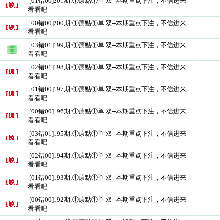
[01错00]201期:①蒝點①单 双--本期重点下注，不信进来
看看吧
[00错00]200期:①蒝點①单 双--本期重点下注，不信进来
看看吧
[03错01]199期:①蒝點①单 双--本期重点下注，不信进来
看看吧
[02错01]198期:①蒝點①单 双--本期重点下注，不信进来
看看吧
[01错00]197期:①蒝點①单 双--本期重点下注，不信进来
看看吧
[00错00]196期:①蒝點①单 双--本期重点下注，不信进来
看看吧
[03错01]195期:①蒝點①单 双--本期重点下注，不信进来
看看吧
[02错00]194期:①蒝點①单 双--本期重点下注，不信进来
看看吧
[01错00]193期:①蒝點①单 双--本期重点下注，不信进来
看看吧
[00错00]192期:①蒝點①单 双--本期重点下注，不信进来
看看吧