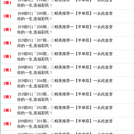
你的一生,造福彩民！
[04错01]「209期」◇精美推荐━【半单双】━从此改变
你的一生,造福彩民！
[03错01]「208期」◇精美推荐━【半单双】━从此改变
你的一生,造福彩民！
[02错01]「207期」◇精美推荐━【半单双】━从此改变
你的一生,造福彩民！
[01错00]「206期」◇精美推荐━【半单双】━从此改变
你的一生,造福彩民！
[00错00]「205期」◇精美推荐━【半单双】━从此改变
你的一生,造福彩民！
[03错01]「204期」◇精美推荐━【半单双】━从此改变
你的一生,造福彩民！
[02错01]「203期」◇精美推荐━【半单双】━从此改变
你的一生,造福彩民！
[01错00]「202期」◇精美推荐━【半单双】━从此改变
你的一生,造福彩民！
[00错00]「201期」◇精美推荐━【半单双】━从此改变
你的一生,造福彩民！