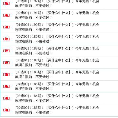
[03错01]﹛192期﹜【买什么中什么】）今年无措！机会
就摆在眼前，不要错过！
[02错00]﹛191期﹜【买什么中什么】）今年无措！机会
就摆在眼前，不要错过！
[01错00]﹛190期﹜【买什么中什么】）今年无措！机会
就摆在眼前，不要错过！
[00错00]﹛189期﹜【买什么中什么】）今年无措！机会
就摆在眼前，不要错过！
[07错02]﹛188期﹜【买什么中什么】）今年无措！机会
就摆在眼前，不要错过！
[06错01]﹛187期﹜【买什么中什么】）今年无措！机会
就摆在眼前，不要错过！
[05错00]﹛186期﹜【买什么中什么】）今年无措！机会
就摆在眼前，不要错过！
[04错00]﹛185期﹜【买什么中什么】）今年无措！机会
就摆在眼前，不要错过！
[03错00]﹛184期﹜【买什么中什么】）今年无措！机会
就摆在眼前，不要错过！
[02错00]﹛183期﹜【买什么中什么】）今年无措！机会
就摆在眼前，不要错过！