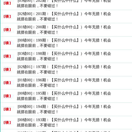
[03错00]﹛202期﹜【买什么中什么】）今年无措！机会
就摆在眼前，不要错过！
[02错00]﹛201期﹜【买什么中什么】）今年无措！机会
就摆在眼前，不要错过！
[01错00]﹛200期﹜【买什么中什么】）今年无措！机会
就摆在眼前，不要错过！
[00错00]﹛199期﹜【买什么中什么】）今年无措！机会
就摆在眼前，不要错过！
[03错01]﹛198期﹜【买什么中什么】）今年无措！机会
就摆在眼前，不要错过！
[02错01]﹛197期﹜【买什么中什么】）今年无措！机会
就摆在眼前，不要错过！
[01错00]﹛196期﹜【买什么中什么】）今年无措！机会
就摆在眼前，不要错过！
[00错00]﹛195期﹜【买什么中什么】）今年无措！机会
就摆在眼前，不要错过！
[00错00]﹛194期﹜【买什么中什么】）今年无措！机会
就摆在眼前，不要错过！
[00错00]﹛193期﹜【买什么中什么】）今年无措！机会
就摆在眼前，不要错过！