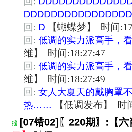
回:
DDDDDDDDDDDDD
DDDDDDDDDDDDDDDD
回:
D
【
蝴蝶梦
】
时间:17
回:
低调的实力派高手，
维
】
时间:18:27:47
回:
低调的实力派高手，
维
】
时间:18:27:49
回:
女人大夏天的戴胸罩不
热……
【
低调发布
】
时间
[07错02]〖220期〗: