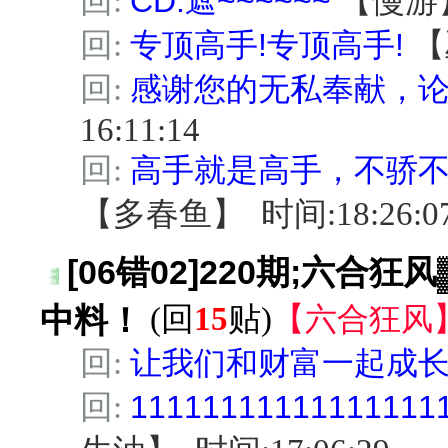
回:
CD:遮~~~~~~
【
慢游
回:
专顶高手!专顶高手!
【
回:
感谢您的无私奉献，
16:11:14
回:
高手就是高手，不骄
【
多春鱼
】
时间:18:26:0
[06错02]220期;六合
中料！
(回
15
贴)
【
六合狂风
回:
让我们和财富一起成长!
回:
11111111111111111