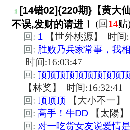
[14错02]{220期}【
不误,发财的请进！
(回
14
贴
回:
1
【
世外桃源
】
时间:1
回:
胜败乃兵家常事，我相
时间:16:03:47
回:
顶顶顶顶顶顶顶顶顶
【
林奖
】
时间:16:32:41
回:
顶顶顶
【
大小不一
】
回:
高手！牛DD
【
太陽
】
回:
对一吃货女友说爱情是