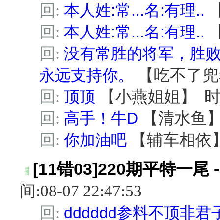
回:
本人姓:常...名:有理..
回:
本人姓:常...名:有理..
回:
没有常胜的将军，胜
永远支持你。
【
吃不了兜
回:
顶顶
【
小燕姐姐
】
时
回:
高手！牛D
【
清水鱼
回:
你加油吧
【
辅车相依
[11错03]220期平特一尾 
间:08-07 22:47:53
回:
dddddd参料不顶非君