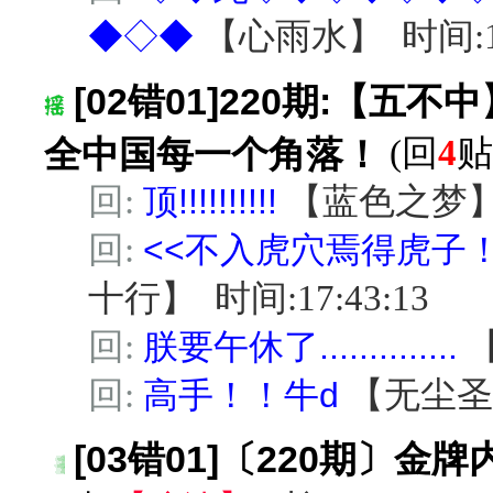
◆◇◆
【
心雨水
】
时间:1
[02错01]220期:【
全中国每一个角落！
(回
4
贴
回:
顶!!!!!!!!!!
【
蓝色之梦
回:
<<不入虎穴焉得虎子！
十行
】
时间:17:43:13
回:
朕要午休了..............
回:
高手！！牛d
【
无尘圣
[03错01]〔220期〕