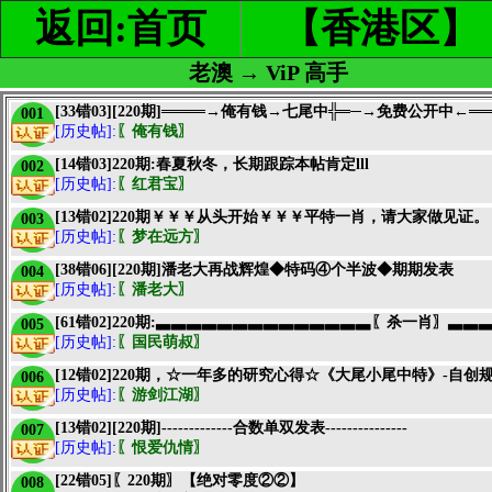
返回:首页
【香港区】
老澳 → ViP 高手
[33错03][220期]════→俺有钱→七尾中╬═─→免费公开中←
001
[历史帖]:
〖俺有钱〗
[14错03]220期:春夏秋冬，长期跟踪本帖肯定lll
002
[历史帖]:
〖红君宝〗
[13错02]220期￥￥￥从头开始￥￥￥平特一肖，请大家做见证。
003
[历史帖]:
〖梦在远方〗
[38错06][220期]潘老大再战辉煌◆特码④个半波◆期期发表
004
[历史帖]:
〖潘老大〗
[61错02]220期:▃▃▃▃▃▃▃▃▃▃▃▃▃▃〖杀一肖〗
005
[历史帖]:
〖国民萌叔〗
[12错02]220期，☆一年多的研究心得☆《大尾小尾中特》-自创
006
[历史帖]:
〖游剑江湖〗
[13错02][220期]-------------合数单双发表---------------
007
[历史帖]:
〖恨爱仇情〗
[22错05]〖220期〗【绝对零度②②】
008