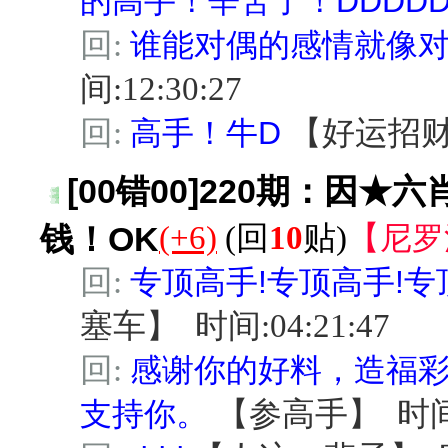
的高手！辛苦了！DDDDD
回:
谁能对偶的感情就像
间:12:30:27
回:
高手！牛D
【
好运招
[00错00]220期：因
钱！OK
(+6)
(回
10
贴)
【
尼罗
回:
专顶高手!专顶高手!专
塞车
】
时间:04:21:47
回:
感谢你的好料，造福
支持你。
【
参高手
】
时间