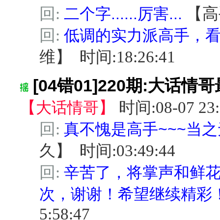
回:
二个字......厉害...
【
高
回:
低调的实力派高手，
维
】
时间:18:26:41
[04错01]220期:大话
【
大话情哥
】
时间:08-07 23:
回:
真不愧是高手~~~当之
久
】
时间:03:49:44
回:
辛苦了，将掌声和鲜
次，谢谢！希望继续精彩
5:58:47