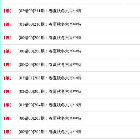
[02错00]211期：春夏秋冬六肖中特
[01错00]210期：春夏秋冬六肖中特
[00错00]209期：春夏秋冬六肖中特
[00错00]208期：春夏秋冬六肖中特
[00错00]207期：春夏秋冬六肖中特
[03错01]206期：春夏秋冬六肖中特
[02错00]205期：春夏秋冬六肖中特
[01错00]204期：春夏秋冬六肖中特
[00错00]203期：春夏秋冬六肖中特
[00错00]202期：春夏秋冬六肖中特