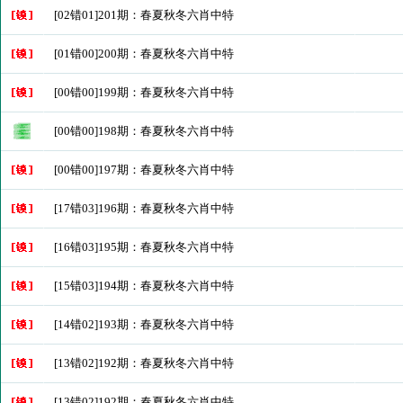
[02错01]201期：春夏秋冬六肖中特
[01错00]200期：春夏秋冬六肖中特
[00错00]199期：春夏秋冬六肖中特
[00错00]198期：春夏秋冬六肖中特
[00错00]197期：春夏秋冬六肖中特
[17错03]196期：春夏秋冬六肖中特
[16错03]195期：春夏秋冬六肖中特
[15错03]194期：春夏秋冬六肖中特
[14错02]193期：春夏秋冬六肖中特
[13错02]192期：春夏秋冬六肖中特
[13错02]192期：春夏秋冬六肖中特