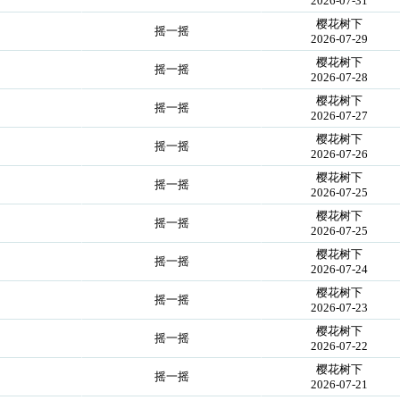
2026-07-31
樱花树下
摇一摇
2026-07-29
樱花树下
摇一摇
2026-07-28
樱花树下
摇一摇
2026-07-27
樱花树下
摇一摇
2026-07-26
樱花树下
摇一摇
2026-07-25
樱花树下
摇一摇
2026-07-25
樱花树下
摇一摇
2026-07-24
樱花树下
摇一摇
2026-07-23
樱花树下
摇一摇
2026-07-22
樱花树下
摇一摇
2026-07-21