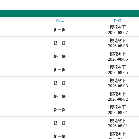
论坛
作者
樱花树下
摇一摇
2026-08-07
樱花树下
摇一摇
2026-08-06
樱花树下
摇一摇
2026-08-05
樱花树下
摇一摇
2026-08-05
樱花树下
摇一摇
2026-08-03
樱花树下
摇一摇
2026-08-02
樱花树下
摇一摇
2026-08-01
樱花树下
摇一摇
2026-08-01
樱花树下
摇一摇