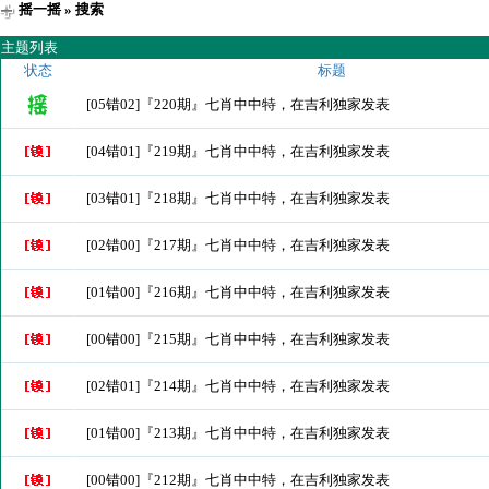
摇一摇
» 搜索
主题列表
状态
标题
[05错02]『220期』七肖中中特，在吉利独家发表
[04错01]『219期』七肖中中特，在吉利独家发表
[03错01]『218期』七肖中中特，在吉利独家发表
[02错00]『217期』七肖中中特，在吉利独家发表
[01错00]『216期』七肖中中特，在吉利独家发表
[00错00]『215期』七肖中中特，在吉利独家发表
[02错01]『214期』七肖中中特，在吉利独家发表
[01错00]『213期』七肖中中特，在吉利独家发表
[00错00]『212期』七肖中中特，在吉利独家发表