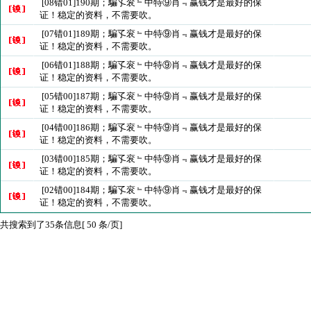
[08错01]190期；騙孓衮﹄中特⑨肖﹃赢钱才是最好的保
证！稳定的资料，不需要吹。
[07错01]189期；騙孓衮﹄中特⑨肖﹃赢钱才是最好的保
证！稳定的资料，不需要吹。
[06错01]188期；騙孓衮﹄中特⑨肖﹃赢钱才是最好的保
证！稳定的资料，不需要吹。
[05错00]187期；騙孓衮﹄中特⑨肖﹃赢钱才是最好的保
证！稳定的资料，不需要吹。
[04错00]186期；騙孓衮﹄中特⑨肖﹃赢钱才是最好的保
证！稳定的资料，不需要吹。
[03错00]185期；騙孓衮﹄中特⑨肖﹃赢钱才是最好的保
证！稳定的资料，不需要吹。
[02错00]184期；騙孓衮﹄中特⑨肖﹃赢钱才是最好的保
证！稳定的资料，不需要吹。
共搜索到了35条信息[ 50 条/页]