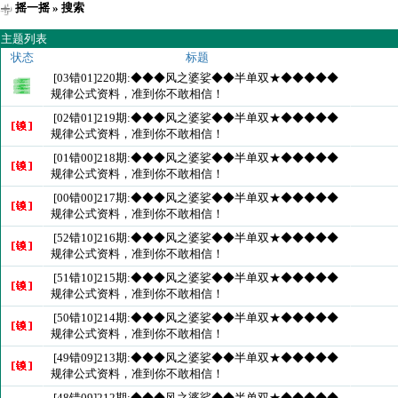
摇一摇
» 搜索
主题列表
状态
标题
[03错01]220期:◆◆◆风之婆娑◆◆半单双★◆◆◆◆◆
规律公式资料，准到你不敢相信！
[02错01]219期:◆◆◆风之婆娑◆◆半单双★◆◆◆◆◆
规律公式资料，准到你不敢相信！
[01错00]218期:◆◆◆风之婆娑◆◆半单双★◆◆◆◆◆
规律公式资料，准到你不敢相信！
[00错00]217期:◆◆◆风之婆娑◆◆半单双★◆◆◆◆◆
规律公式资料，准到你不敢相信！
[52错10]216期:◆◆◆风之婆娑◆◆半单双★◆◆◆◆◆
规律公式资料，准到你不敢相信！
[51错10]215期:◆◆◆风之婆娑◆◆半单双★◆◆◆◆◆
规律公式资料，准到你不敢相信！
[50错10]214期:◆◆◆风之婆娑◆◆半单双★◆◆◆◆◆
规律公式资料，准到你不敢相信！
[49错09]213期:◆◆◆风之婆娑◆◆半单双★◆◆◆◆◆
规律公式资料，准到你不敢相信！
[48错09]212期:◆◆◆风之婆娑◆◆半单双★◆◆◆◆◆