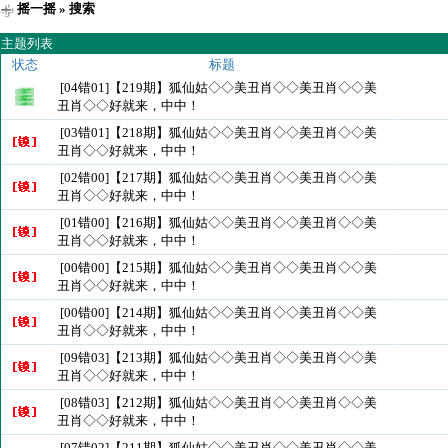
摇一摇
» 搜索
主题列表
状态
标题
[04错01]【219期】狐仙姑◇◇美丑肖◇◇美丑肖◇◇美
丑肖◇◇好就来，中中！
[03错01]【218期】狐仙姑◇◇美丑肖◇◇美丑肖◇◇美
丑肖◇◇好就来，中中！
[02错00]【217期】狐仙姑◇◇美丑肖◇◇美丑肖◇◇美
丑肖◇◇好就来，中中！
[01错00]【216期】狐仙姑◇◇美丑肖◇◇美丑肖◇◇美
丑肖◇◇好就来，中中！
[00错00]【215期】狐仙姑◇◇美丑肖◇◇美丑肖◇◇美
丑肖◇◇好就来，中中！
[00错00]【214期】狐仙姑◇◇美丑肖◇◇美丑肖◇◇美
丑肖◇◇好就来，中中！
[09错03]【213期】狐仙姑◇◇美丑肖◇◇美丑肖◇◇美
丑肖◇◇好就来，中中！
[08错03]【212期】狐仙姑◇◇美丑肖◇◇美丑肖◇◇美
丑肖◇◇好就来，中中！
[07错02]【211期】狐仙姑◇◇美丑肖◇◇美丑肖◇◇美