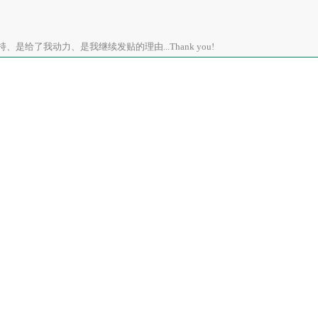
是给了我动力、是我继续发贴的理由...Thank you!