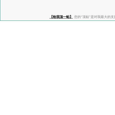
【给我顶一帖】
您的“顶贴”是对我最大的支持、