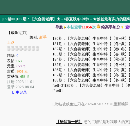
[09错00]189期：【六合姜老师】★－‖春夏秋冬中特‖－★独创最有实力的猛
导航
本帖查看
11056
次
给高手加分
查
【咸鱼过刀】
级别:
新手
180期：【六合姜老师】生肖中特【【春+秋】
上路
181期：【六合姜老师】生肖中特【【冬+夏】
182期：【六合姜老师】生肖中特【【春+冬】
183期：【六合姜老师】生肖中特【【春+秋】
精华:
0
184期：【六合姜老师】生肖中特【【秋+夏】
发帖:
653
185期：【六合姜老师】生肖中特【【冬+秋】
元宝:
653 个
186期：【六合姜老师】生肖中特【【秋+夏】
吉币:
1051 元
187期：【六合姜老师】生肖中特【【冬+夏】
贡献值:
653 点
188期：【六合姜老师】生肖中特【【冬+秋】
注册:2023-11-01
[sell=3]189期：【六合姜老师】生肖中特【【
登录:2026-08-04
[/ sell]
历史记录
[ 此帖被咸鱼过刀在2026-07-07 23:20重新编辑 
【给我顶一帖】
您的“顶贴”是对我最大的支持、