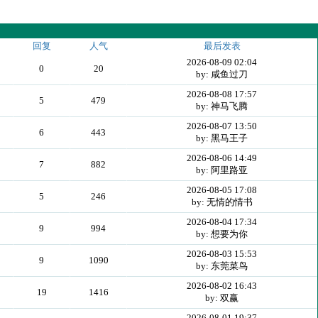
回复
人气
最后发表
2026-08-09 02:04
0
20
by: 咸鱼过刀
2026-08-08 17:57
5
479
by: 神马飞腾
2026-08-07 13:50
6
443
by: 黑马王子
2026-08-06 14:49
7
882
by: 阿里路亚
2026-08-05 17:08
5
246
by: 无情的情书
2026-08-04 17:34
9
994
by: 想要为你
2026-08-03 15:53
9
1090
by: 东莞菜鸟
2026-08-02 16:43
19
1416
by: 双赢
2026-08-01 19:37