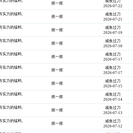
最有实力的猛料,
咸鱼过刀
摇一摇
2026-07-22
最有实力的猛料,
咸鱼过刀
摇一摇
2026-07-21
最有实力的猛料,
咸鱼过刀
摇一摇
2026-07-19
最有实力的猛料,
咸鱼过刀
摇一摇
2026-07-18
最有实力的猛料,
咸鱼过刀
摇一摇
2026-07-17
最有实力的猛料,
咸鱼过刀
摇一摇
2026-07-17
最有实力的猛料,
咸鱼过刀
摇一摇
2026-07-15
最有实力的猛料,
咸鱼过刀
摇一摇
2026-07-14
最有实力的猛料,
咸鱼过刀
摇一摇
2026-07-13
最有实力的猛料,
咸鱼过刀
摇一摇
2026-07-12