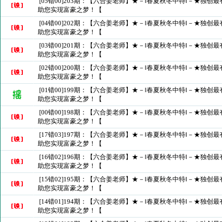
[05错00]203期：【六合姜老师】★－‖春夏秋冬中特‖－★独创
助您实现富豪之梦！【
[04错00]202期：【六合姜老师】★－‖春夏秋冬中特‖－★独创
助您实现富豪之梦！【
[03错00]201期：【六合姜老师】★－‖春夏秋冬中特‖－★独创
助您实现富豪之梦！【
[02错00]200期：【六合姜老师】★－‖春夏秋冬中特‖－★独创
助您实现富豪之梦！【
[01错00]199期：【六合姜老师】★－‖春夏秋冬中特‖－★独创
助您实现富豪之梦！【
[00错00]198期：【六合姜老师】★－‖春夏秋冬中特‖－★独创
助您实现富豪之梦！【
[17错03]197期：【六合姜老师】★－‖春夏秋冬中特‖－★独创
助您实现富豪之梦！【
[16错02]196期：【六合姜老师】★－‖春夏秋冬中特‖－★独创
助您实现富豪之梦！【
[15错02]195期：【六合姜老师】★－‖春夏秋冬中特‖－★独创
助您实现富豪之梦！【
[14错01]194期：【六合姜老师】★－‖春夏秋冬中特‖－★独创
助您实现富豪之梦！【