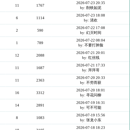
2026-07-23 20:35
11
1767
by: 削铁如泥
2026-07-23 18:08
6
1114
by: 清欢
2026-07-22 17:08
2
590
by: 幻灭时间
2026-07-22 08:04
1
789
by: 不要打肿脸
2026-07-21 20:01
12
2088
by: 红丝线
2026-07-21 17:33
11
1687
by: 拜拜哥
2026-07-20 20:33
11
2363
by: 不劳而获
2026-07-20 18:01
16
3312
by: 寻花问柳
2026-07-19 16:31
14
2891
by: 可不可能
2026-07-19 15:56
8
1083
by: 张龙小东
2026-07-18 18:23