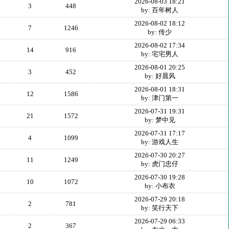
2026-08-03 18:21
3
448
by: 百年树人
2026-08-02 18:12
7
1246
by: 传少
2026-08-02 17:34
14
916
by: 宅宅男人
2026-08-01 20:25
3
452
by: 好晨风
2026-08-01 18:31
12
1586
by: 津门第一
2026-07-31 19:31
21
1572
by: 梦中见
2026-07-31 17:17
4
1099
by: 游戏人生
2026-07-30 20:27
11
1249
by: 虎门忠仔
2026-07-30 19:28
10
1072
by: 小布衣
2026-07-29 20:18
2
781
by: 笑行天下
2026-07-29 06:33
2
367