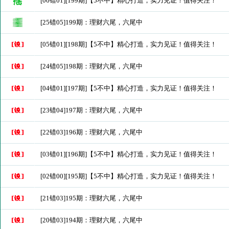
[06错01][199期]【5不中】精心打造，实力见证！值得关注！
[25错05]199期：理财六尾，六尾中
[05错01][198期]【5不中】精心打造，实力见证！值得关注！
[24错05]198期：理财六尾，六尾中
[04错01][197期]【5不中】精心打造，实力见证！值得关注！
[23错04]197期：理财六尾，六尾中
[22错03]196期：理财六尾，六尾中
[03错01][196期]【5不中】精心打造，实力见证！值得关注！
[02错00][195期]【5不中】精心打造，实力见证！值得关注！
[21错03]195期：理财六尾，六尾中
[20错03]194期：理财六尾，六尾中