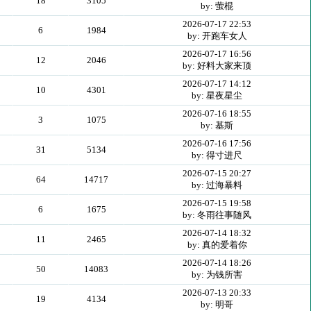
18
3105
by: 萤棍
2026-07-17 22:53
6
1984
by: 开跑车女人
2026-07-17 16:56
12
2046
by: 好料大家来顶
2026-07-17 14:12
10
4301
by: 星夜星尘
2026-07-16 18:55
3
1075
by: 基斯
2026-07-16 17:56
31
5134
by: 得寸进尺
2026-07-15 20:27
64
14717
by: 过海暴料
2026-07-15 19:58
6
1675
by: 冬雨往事随风
2026-07-14 18:32
11
2465
by: 真的爱着你
2026-07-14 18:26
50
14083
by: 为钱所害
2026-07-13 20:33
19
4134
by: 明哥