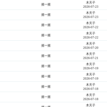
木天子
摇一摇
2026-07-23
木天子
摇一摇
2026-07-23
木天子
摇一摇
2026-07-22
木天子
摇一摇
2026-07-22
木天子
摇一摇
2026-07-20
木天子
摇一摇
2026-07-21
木天子
摇一摇
2026-07-19
木天子
摇一摇
2026-07-19
木天子
摇一摇
2026-07-18
木天子
摇一摇
2026-07-18
木天子