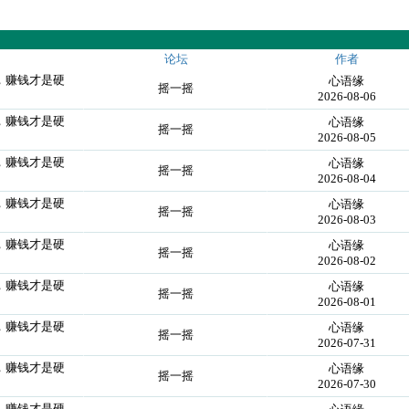
论坛
作者
你，赚钱才是硬
心语缘
摇一摇
2026-08-06
你，赚钱才是硬
心语缘
摇一摇
2026-08-05
你，赚钱才是硬
心语缘
摇一摇
2026-08-04
你，赚钱才是硬
心语缘
摇一摇
2026-08-03
你，赚钱才是硬
心语缘
摇一摇
2026-08-02
你，赚钱才是硬
心语缘
摇一摇
2026-08-01
你，赚钱才是硬
心语缘
摇一摇
2026-07-31
你，赚钱才是硬
心语缘
摇一摇
2026-07-30
你，赚钱才是硬