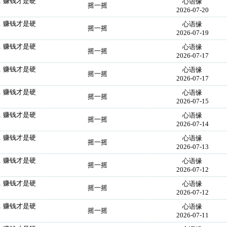
你，赚钱才是硬
心语缘
摇一摇
2026-07-20
你，赚钱才是硬
心语缘
摇一摇
2026-07-19
你，赚钱才是硬
心语缘
摇一摇
2026-07-17
你，赚钱才是硬
心语缘
摇一摇
2026-07-17
你，赚钱才是硬
心语缘
摇一摇
2026-07-15
你，赚钱才是硬
心语缘
摇一摇
2026-07-14
你，赚钱才是硬
心语缘
摇一摇
2026-07-13
你，赚钱才是硬
心语缘
摇一摇
2026-07-12
你，赚钱才是硬
心语缘
摇一摇
2026-07-12
你，赚钱才是硬
心语缘
摇一摇
2026-07-11