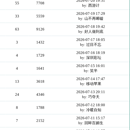
2026-07-20 19:51
55
7708
by: 西游计
2026-07-19 17:29
33
5559
by: 山不再唏嘘
2026-07-18 19:42
63
9126
by: 好人做到底
2026-07-17 18:05
3
1432
by: 过目不忘
2026-07-16 18:19
4
1729
by: 深圳彩坛
2026-07-15 16:01
4
1641
by: 笑半
2026-07-14 17:47
13
3618
by: 移动苹果
2026-07-13 20:11
24
4346
by: 巧夺天
2026-07-12 18:00
8
1788
by: 冷暖自知
2026-07-11 15:17
7
2152
by: 回眸百媚生