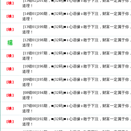
[15错02]201期，■(32码)■♀心语缘♀敢于下注，财富一定属于
道理！
[14错01]200期，■(32码)■♀心语缘♀敢于下注，财富一定属于
道理！
[13错01]199期，■(32码)■♀心语缘♀敢于下注，财富一定属于
道理！
[12错01]198期，■(32码)■♀心语缘♀敢于下注，财富一定属于
道理！
[11错01]197期，■(32码)■♀心语缘♀敢于下注，财富一定属于
道理！
[10错01]196期，■(32码)■♀心语缘♀敢于下注，财富一定属于
道理！
[09错01]195期，■(32码)■♀心语缘♀敢于下注，财富一定属于
道理！
[08错00]194期，■(32码)■♀心语缘♀敢于下注，财富一定属于
道理！
[07错00]193期，■(32码)■♀心语缘♀敢于下注，财富一定属于
道理！
[06错00]192期，■(32码)■♀心语缘♀敢于下注，财富一定属于
道理！