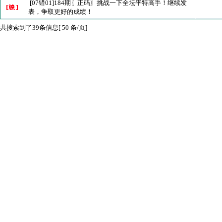
[07错01]184期〖正码〗挑战一下全坛平特高手！继续发
表，争取更好的成绩！
共搜索到了39条信息[ 50 条/页]