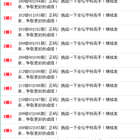
[00错00]194期〖正码〗挑战一下全坛平特高手！继续发
表，争取更好的成绩！
[02错01]193期〖正码〗挑战一下全坛平特高手！继续发
表，争取更好的成绩！
[01错00]192期〖正码〗挑战一下全坛平特高手！继续发
表，争取更好的成绩！
[00错00]191期〖正码〗挑战一下全坛平特高手！继续发
表，争取更好的成绩！
[00错00]190期〖正码〗挑战一下全坛平特高手！继续发
表，争取更好的成绩！
[12错03]189期〖正码〗挑战一下全坛平特高手！继续发
表，争取更好的成绩！
[11错03]188期〖正码〗挑战一下全坛平特高手！继续发
表，争取更好的成绩！
[10错03]187期〖正码〗挑战一下全坛平特高手！继续发
表，争取更好的成绩！
[09错03]186期〖正码〗挑战一下全坛平特高手！继续发
表，争取更好的成绩！
[08错02]185期〖正码〗挑战一下全坛平特高手！继续发
表，争取更好的成绩！