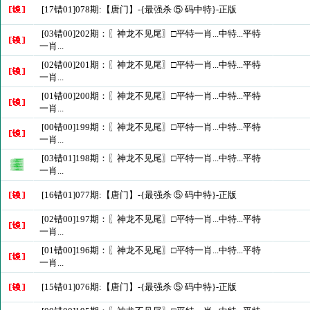
[17错01]078期:【唐门】-{最强杀 ⑤ 码中特}-正版
[03错00]202期：〖神龙不见尾〗□平特一肖...中特...平特
一肖...
[02错00]201期：〖神龙不见尾〗□平特一肖...中特...平特
一肖...
[01错00]200期：〖神龙不见尾〗□平特一肖...中特...平特
一肖...
[00错00]199期：〖神龙不见尾〗□平特一肖...中特...平特
一肖...
[03错01]198期：〖神龙不见尾〗□平特一肖...中特...平特
一肖...
[16错01]077期:【唐门】-{最强杀 ⑤ 码中特}-正版
[02错00]197期：〖神龙不见尾〗□平特一肖...中特...平特
一肖...
[01错00]196期：〖神龙不见尾〗□平特一肖...中特...平特
一肖...
[15错01]076期:【唐门】-{最强杀 ⑤ 码中特}-正版