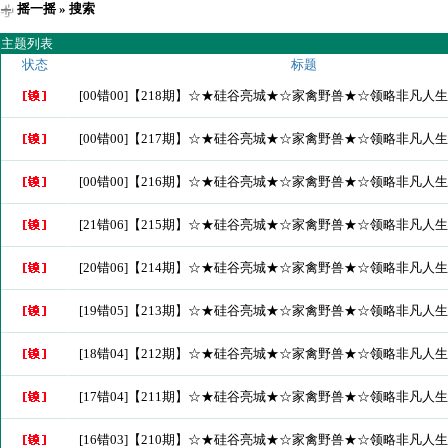
摇一摇
» 搜索
主题列表
状态
标题
[00错00]【218期】☆★硅谷亮城★☆家禽野兽★☆领略非凡人
[00错00]【217期】☆★硅谷亮城★☆家禽野兽★☆领略非凡人
[00错00]【216期】☆★硅谷亮城★☆家禽野兽★☆领略非凡人
[21错06]【215期】☆★硅谷亮城★☆家禽野兽★☆领略非凡人
[20错06]【214期】☆★硅谷亮城★☆家禽野兽★☆领略非凡人
[19错05]【213期】☆★硅谷亮城★☆家禽野兽★☆领略非凡人
[18错04]【212期】☆★硅谷亮城★☆家禽野兽★☆领略非凡人
[17错04]【211期】☆★硅谷亮城★☆家禽野兽★☆领略非凡人
[16错03]【210期】☆★硅谷亮城★☆家禽野兽★☆领略非凡人