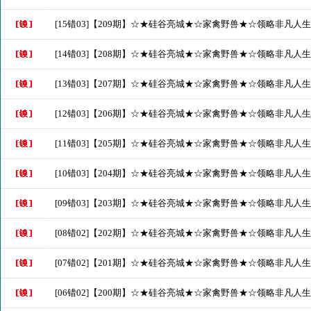
[15错03]【209期】☆★硅谷亮城★☆家禽野兽★☆领略非凡人
[14错03]【208期】☆★硅谷亮城★☆家禽野兽★☆领略非凡人
[13错03]【207期】☆★硅谷亮城★☆家禽野兽★☆领略非凡人
[12错03]【206期】☆★硅谷亮城★☆家禽野兽★☆领略非凡人
[11错03]【205期】☆★硅谷亮城★☆家禽野兽★☆领略非凡人
[10错03]【204期】☆★硅谷亮城★☆家禽野兽★☆领略非凡人
[09错03]【203期】☆★硅谷亮城★☆家禽野兽★☆领略非凡人
[08错02]【202期】☆★硅谷亮城★☆家禽野兽★☆领略非凡人
[07错02]【201期】☆★硅谷亮城★☆家禽野兽★☆领略非凡人
[06错02]【200期】☆★硅谷亮城★☆家禽野兽★☆领略非凡人