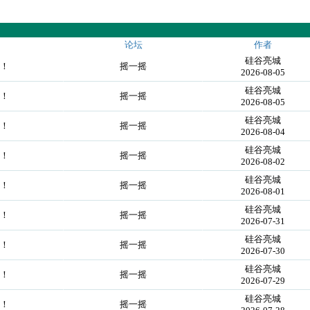
论坛
作者
硅谷亮城
生！
摇一摇
2026-08-05
硅谷亮城
生！
摇一摇
2026-08-05
硅谷亮城
生！
摇一摇
2026-08-04
硅谷亮城
生！
摇一摇
2026-08-02
硅谷亮城
生！
摇一摇
2026-08-01
硅谷亮城
生！
摇一摇
2026-07-31
硅谷亮城
生！
摇一摇
2026-07-30
硅谷亮城
生！
摇一摇
2026-07-29
硅谷亮城
生！
摇一摇