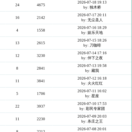
2026-07-18 19:13
24
4675
by: 独木桥
2026-07-17 20:11
16
2142
by: 无尘圣人
2026-07-16 18:29
4
1558
by: 娱乐天地
2026-07-15 18:26
13
2615
by: 刀咖啡
2026-07-14 17:16
12
3230
by: 仲下之夜
2026-07-13 19:58
8
2841
by: 藏我
2026-07-12 16:18
11
3841
by: 火火红红
2026-07-11 16:02
5
1706
by: 星座
2026-07-10 17:53
22
3937
by: 彩民专家团
2026-07-09 20:03
11
2230
by: 杀庄之王
2026-07-08 20:01
8
2212