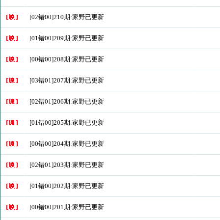
[02错00]210期:家野已更新
[01错00]209期:家野已更新
[00错00]208期:家野已更新
[03错01]207期:家野已更新
[02错01]206期:家野已更新
[01错00]205期:家野已更新
[00错00]204期:家野已更新
[02错01]203期:家野已更新
[01错00]202期:家野已更新
[00错00]201期:家野已更新