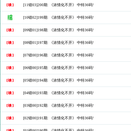
[11错03]200期: 《浓情化不开》 中特36码!
[10错02]199期: 《浓情化不开》 中特36码!
[09错01]198期: 《浓情化不开》 中特36码!
[08错01]197期: 《浓情化不开》 中特36码!
[07错00]196期: 《浓情化不开》 中特36码!
[06错00]195期: 《浓情化不开》 中特36码!
[05错00]194期: 《浓情化不开》 中特36码!
[04错00]193期: 《浓情化不开》 中特36码!
[03错00]192期: 《浓情化不开》 中特36码!
[02错00]191期: 《浓情化不开》 中特36码!
[01错00]190期: 《浓情化不开》 中特36码!