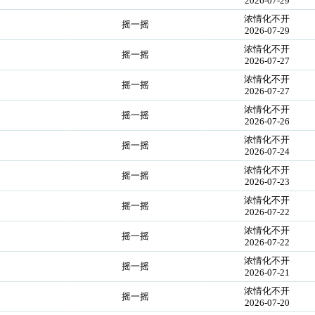
2026-07-29
浓情化不开
摇一摇
2026-07-29
浓情化不开
摇一摇
2026-07-27
浓情化不开
摇一摇
2026-07-27
浓情化不开
摇一摇
2026-07-26
浓情化不开
摇一摇
2026-07-24
浓情化不开
摇一摇
2026-07-23
浓情化不开
摇一摇
2026-07-22
浓情化不开
摇一摇
2026-07-22
浓情化不开
摇一摇
2026-07-21
浓情化不开
摇一摇
2026-07-20