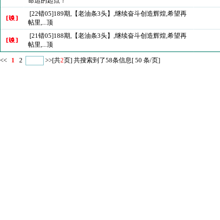
命运的起点！
[22错05]189期,【老油条3头】,继续奋斗创造辉煌,希望再
帖里,...顶
[21错05]188期,【老油条3头】,继续奋斗创造辉煌,希望再
帖里,...顶
<<
1
2
>>
[共
2
页] 共搜索到了58条信息[ 50 条/页]