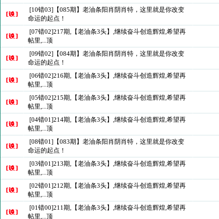
[10错03]【085期】老油条阳肖阴肖特，这里就是你改变
命运的起点！
[07错02]217期,【老油条3头】,继续奋斗创造辉煌,希望再
帖里,...顶
[09错02]【084期】老油条阳肖阴肖特，这里就是你改变
命运的起点！
[06错02]216期,【老油条3头】,继续奋斗创造辉煌,希望再
帖里,...顶
[05错02]215期,【老油条3头】,继续奋斗创造辉煌,希望再
帖里,...顶
[04错01]214期,【老油条3头】,继续奋斗创造辉煌,希望再
帖里,...顶
[08错01]【083期】老油条阳肖阴肖特，这里就是你改变
命运的起点！
[03错01]213期,【老油条3头】,继续奋斗创造辉煌,希望再
帖里,...顶
[02错01]212期,【老油条3头】,继续奋斗创造辉煌,希望再
帖里,...顶
[01错00]211期,【老油条3头】,继续奋斗创造辉煌,希望再
帖里,...顶