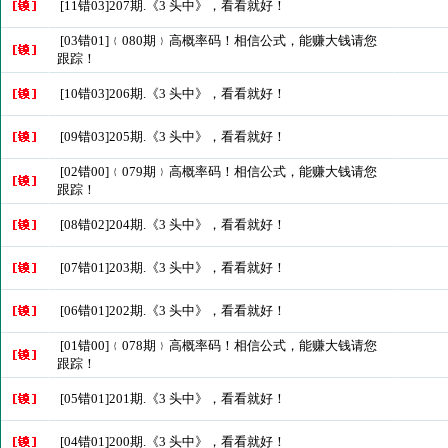
[11错03]207期.《3 头中》，看看就好！
[03错01]﹛080期﹜高概率码！相信公式，能赚大钱请您
跟踪！
[10错03]206期.《3 头中》，看看就好！
[09错03]205期.《3 头中》，看看就好！
[02错00]﹛079期﹜高概率码！相信公式，能赚大钱请您
跟踪！
[08错02]204期.《3 头中》，看看就好！
[07错01]203期.《3 头中》，看看就好！
[06错01]202期.《3 头中》，看看就好！
[01错00]﹛078期﹜高概率码！相信公式，能赚大钱请您
跟踪！
[05错01]201期.《3 头中》，看看就好！
[04错01]200期.《3 头中》，看看就好！