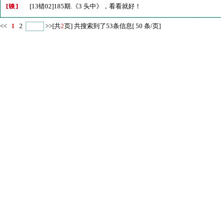
[13错02]185期.《3 头中》，看看就好！
<<
1
2
>>
[共
2
页] 共搜索到了53条信息[ 50 条/页]