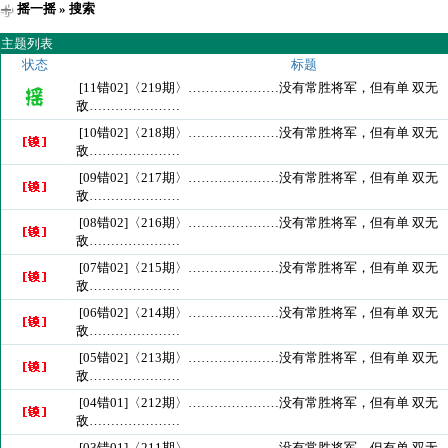
摇一摇
» 搜索
主题列表
状态
标题
[11错02]〈219期〉…………………没有常胜将军，但有单 双无
敌…………………
[10错02]〈218期〉…………………没有常胜将军，但有单 双无
敌…………………
[09错02]〈217期〉…………………没有常胜将军，但有单 双无
敌…………………
[08错02]〈216期〉…………………没有常胜将军，但有单 双无
敌…………………
[07错02]〈215期〉…………………没有常胜将军，但有单 双无
敌…………………
[06错02]〈214期〉…………………没有常胜将军，但有单 双无
敌…………………
[05错02]〈213期〉…………………没有常胜将军，但有单 双无
敌…………………
[04错01]〈212期〉…………………没有常胜将军，但有单 双无
敌…………………
[03错01]〈211期〉…………………没有常胜将军，但有单 双无