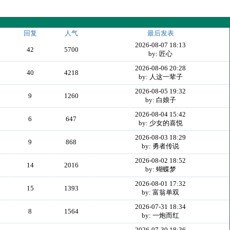
回复
人气
最后发表
2026-08-07 18:13
42
5700
by: 匠心
2026-08-06 20:28
40
4218
by: 人这一辈子
2026-08-05 19:32
9
1260
by: 白娘子
2026-08-04 15:42
6
647
by: 少女的喜悦
2026-08-03 18:29
9
868
by: 勇者传说
2026-08-02 18:52
14
2016
by: 蝴蝶梦
2026-08-01 17:32
15
1393
by: 富翁单双
2026-07-31 18:34
8
1564
by: 一炮而红
2026-07-30 18:36