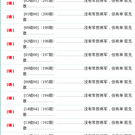
[02错01]〈201期〉…………………没有常胜将军，但有单 双无
敌…………………
[01错00]〈200期〉…………………没有常胜将军，但有单 双无
敌…………………
[00错00]〈199期〉…………………没有常胜将军，但有单 双无
敌…………………
[02错01]〈198期〉…………………没有常胜将军，但有单 双无
敌…………………
[01错00]〈197期〉…………………没有常胜将军，但有单 双无
敌…………………
[00错00]〈196期〉…………………没有常胜将军，但有单 双无
敌…………………
[00错00]〈195期〉…………………没有常胜将军，但有单 双无
敌…………………
[15错04]〈194期〉…………………没有常胜将军，但有单 双无
敌…………………
[14错04]〈193期〉…………………没有常胜将军，但有单 双无
敌…………………
[13错04]〈192期〉…………………没有常胜将军，但有单 双无
敌…………………