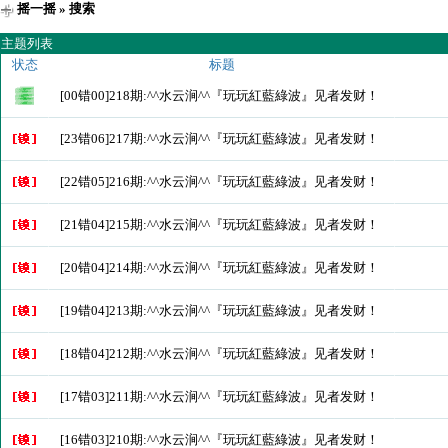
摇一摇
» 搜索
主题列表
状态
标题
[00错00]218期:^^水云涧^^『玩玩紅藍綠波』见者发财！
[23错06]217期:^^水云涧^^『玩玩紅藍綠波』见者发财！
[22错05]216期:^^水云涧^^『玩玩紅藍綠波』见者发财！
[21错04]215期:^^水云涧^^『玩玩紅藍綠波』见者发财！
[20错04]214期:^^水云涧^^『玩玩紅藍綠波』见者发财！
[19错04]213期:^^水云涧^^『玩玩紅藍綠波』见者发财！
[18错04]212期:^^水云涧^^『玩玩紅藍綠波』见者发财！
[17错03]211期:^^水云涧^^『玩玩紅藍綠波』见者发财！
[16错03]210期:^^水云涧^^『玩玩紅藍綠波』见者发财！