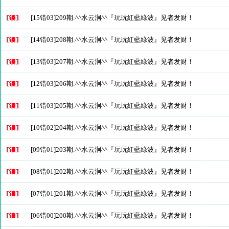
[15错03]209期:^^水云涧^^『玩玩紅藍綠波』见者发财！
[14错03]208期:^^水云涧^^『玩玩紅藍綠波』见者发财！
[13错03]207期:^^水云涧^^『玩玩紅藍綠波』见者发财！
[12错03]206期:^^水云涧^^『玩玩紅藍綠波』见者发财！
[11错03]205期:^^水云涧^^『玩玩紅藍綠波』见者发财！
[10错02]204期:^^水云涧^^『玩玩紅藍綠波』见者发财！
[09错01]203期:^^水云涧^^『玩玩紅藍綠波』见者发财！
[08错01]202期:^^水云涧^^『玩玩紅藍綠波』见者发财！
[07错01]201期:^^水云涧^^『玩玩紅藍綠波』见者发财！
[06错00]200期:^^水云涧^^『玩玩紅藍綠波』见者发财！