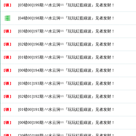
[05错00]199期:^^水云涧^^『玩玩紅藍綠波』见者发财！
[04错00]198期:^^水云涧^^『玩玩紅藍綠波』见者发财！
[03错00]197期:^^水云涧^^『玩玩紅藍綠波』见者发财！
[02错00]196期:^^水云涧^^『玩玩紅藍綠波』见者发财！
[01错00]195期:^^水云涧^^『玩玩紅藍綠波』见者发财！
[00错00]194期:^^水云涧^^『玩玩紅藍綠波』见者发财！
[03错01]193期:^^水云涧^^『玩玩紅藍綠波』见者发财！
[02错01]192期:^^水云涧^^『玩玩紅藍綠波』见者发财！
[01错00]191期:^^水云涧^^『玩玩紅藍綠波』见者发财！
[00错00]190期:^^水云涧^^『玩玩紅藍綠波』见者发财！
[20错05]189期:^^水云涧^^『玩玩紅藍綠波』见者发财！