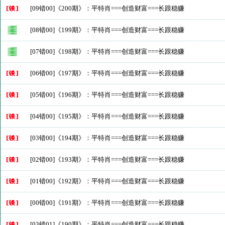
[09错00]《200期》：平特肖===创造财富===长跟稳赚
[08错00]《199期》：平特肖===创造财富===长跟稳赚
[07错00]《198期》：平特肖===创造财富===长跟稳赚
[06错00]《197期》：平特肖===创造财富===长跟稳赚
[05错00]《196期》：平特肖===创造财富===长跟稳赚
[04错00]《195期》：平特肖===创造财富===长跟稳赚
[03错00]《194期》：平特肖===创造财富===长跟稳赚
[02错00]《193期》：平特肖===创造财富===长跟稳赚
[01错00]《192期》：平特肖===创造财富===长跟稳赚
[00错00]《191期》：平特肖===创造财富===长跟稳赚
[03错01]《190期》：平特肖===创造财富===长跟稳赚