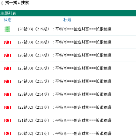
摇一摇
» 搜索
主题列表
状态
标题
[28错03]《219期》：平特肖===创造财富===长跟稳赚
[27错03]《218期》：平特肖===创造财富===长跟稳赚
[26错03]《217期》：平特肖===创造财富===长跟稳赚
[25错03]《216期》：平特肖===创造财富===长跟稳赚
[24错03]《215期》：平特肖===创造财富===长跟稳赚
[23错03]《214期》：平特肖===创造财富===长跟稳赚
[22错02]《213期》：平特肖===创造财富===长跟稳赚
[21错02]《212期》：平特肖===创造财富===长跟稳赚
[20错02]《211期》：平特肖===创造财富===长跟稳赚