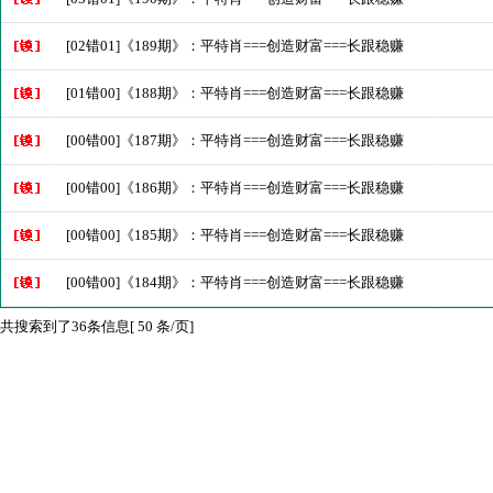
[02错01]《189期》：平特肖===创造财富===长跟稳赚
[01错00]《188期》：平特肖===创造财富===长跟稳赚
[00错00]《187期》：平特肖===创造财富===长跟稳赚
[00错00]《186期》：平特肖===创造财富===长跟稳赚
[00错00]《185期》：平特肖===创造财富===长跟稳赚
[00错00]《184期》：平特肖===创造财富===长跟稳赚
共搜索到了36条信息[ 50 条/页]