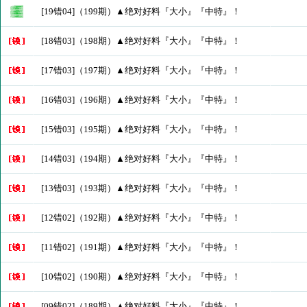
[19错04]（199期）▲绝对好料『大小』『中特』！
[18错03]（198期）▲绝对好料『大小』『中特』！
[17错03]（197期）▲绝对好料『大小』『中特』！
[16错03]（196期）▲绝对好料『大小』『中特』！
[15错03]（195期）▲绝对好料『大小』『中特』！
[14错03]（194期）▲绝对好料『大小』『中特』！
[13错03]（193期）▲绝对好料『大小』『中特』！
[12错02]（192期）▲绝对好料『大小』『中特』！
[11错02]（191期）▲绝对好料『大小』『中特』！
[10错02]（190期）▲绝对好料『大小』『中特』！
[09错02]（189期）▲绝对好料『大小』『中特』！