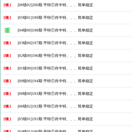
[06错02]200期:平特①肖中特、、、简单稳定
[05错01]199期:平特①肖中特、、、简单稳定
[04错00]198期:平特①肖中特、、、简单稳定
[03错00]197期:平特①肖中特、、、简单稳定
[02错00]196期:平特①肖中特、、、简单稳定
[01错00]195期:平特①肖中特、、、简单稳定
[00错00]194期:平特①肖中特、、、简单稳定
[00错00]193期:平特①肖中特、、、简单稳定
[06错02]192期:平特①肖中特、、、简单稳定
[05错01]191期:平特①肖中特、、、简单稳定
[04错01]190期:平特①肖中特、、、简单稳定