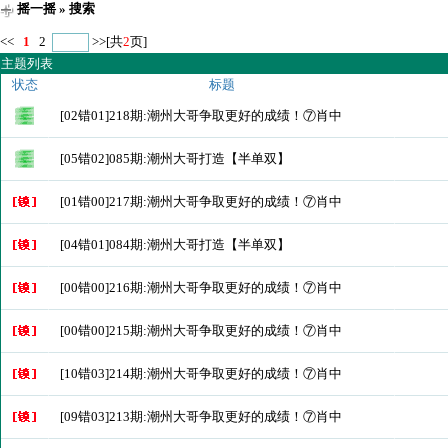
摇一摇
» 搜索
<<
1
2
>>
[共
2
页]
主题列表
状态
标题
[02错01]218期:潮州大哥争取更好的成绩！⑦肖中
[05错02]085期:潮州大哥打造【半单双】
[01错00]217期:潮州大哥争取更好的成绩！⑦肖中
[04错01]084期:潮州大哥打造【半单双】
[00错00]216期:潮州大哥争取更好的成绩！⑦肖中
[00错00]215期:潮州大哥争取更好的成绩！⑦肖中
[10错03]214期:潮州大哥争取更好的成绩！⑦肖中
[09错03]213期:潮州大哥争取更好的成绩！⑦肖中