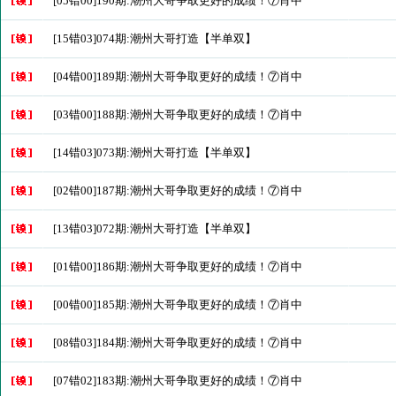
[05错00]190期:潮州大哥争取更好的成绩！⑦肖中
[15错03]074期:潮州大哥打造【半单双】
[04错00]189期:潮州大哥争取更好的成绩！⑦肖中
[03错00]188期:潮州大哥争取更好的成绩！⑦肖中
[14错03]073期:潮州大哥打造【半单双】
[02错00]187期:潮州大哥争取更好的成绩！⑦肖中
[13错03]072期:潮州大哥打造【半单双】
[01错00]186期:潮州大哥争取更好的成绩！⑦肖中
[00错00]185期:潮州大哥争取更好的成绩！⑦肖中
[08错03]184期:潮州大哥争取更好的成绩！⑦肖中
[07错02]183期:潮州大哥争取更好的成绩！⑦肖中