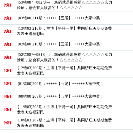
[53错08]﹂082期﹁；36码就是那感觉△△△△△△实力
验证，总会有人欣赏的！△△△△△△
[03错00]211期：+++++【五尾】++++++大家中奖！
[13错03]210期：主博【平特一尾】共同铲庄★期期免费
发表★造福彩民
[02错00]210期：+++++【五尾】++++++大家中奖！
[52错08]﹂081期﹁；36码就是那感觉△△△△△△实力
验证，总会有人欣赏的！△△△△△△
[12错03]209期：主博【平特一尾】共同铲庄★期期免费
发表★造福彩民
[01错00]209期：+++++【五尾】++++++大家中奖！
[00错00]208期：+++++【五尾】++++++大家中奖！
[11错03]208期：主博【平特一尾】共同铲庄★期期免费
发表★造福彩民
[10错03]207期：主博【平特一尾】共同铲庄★期期免费
发表★造福彩民