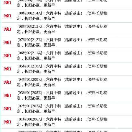
定，长跟必赢。更新早
[00错00]214期：六肖中特（越前越主），资料长期稳
定，长跟必赢。更新早
[08错03]213期：六肖中特（越前越主），资料长期稳
定，长跟必赢。更新早
[07错02]212期：六肖中特（越前越主），资料长期稳
定，长跟必赢。更新早
[06错02]211期：六肖中特（越前越主），资料长期稳
定，长跟必赢。更新早
[05错01]210期：六肖中特（越前越主），资料长期稳
定，长跟必赢。更新早
[04错01]209期：六肖中特（越前越主），资料长期稳
定，长跟必赢。更新早
[03错01]208期：六肖中特（越前越主），资料长期稳
定，长跟必赢。更新早
[02错01]207期：六肖中特（越前越主），资料长期稳
定，长跟必赢。更新早
[01错00]206期：六肖中特（越前越主），资料长期稳
定，长跟必赢。更新早