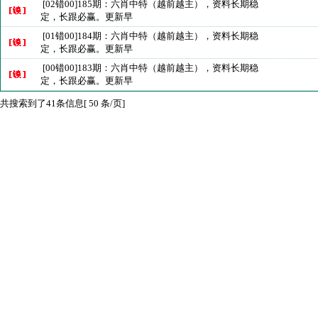
[02错00]185期：六肖中特（越前越主），资料长期稳
定，长跟必赢。更新早
[01错00]184期：六肖中特（越前越主），资料长期稳
定，长跟必赢。更新早
[00错00]183期：六肖中特（越前越主），资料长期稳
定，长跟必赢。更新早
共搜索到了41条信息[ 50 条/页]