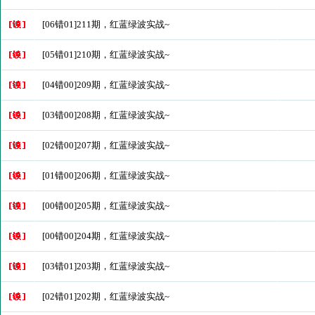
[06错01]211期，红蓝绿波实战~
[05错01]210期，红蓝绿波实战~
[04错00]209期，红蓝绿波实战~
[03错00]208期，红蓝绿波实战~
[02错00]207期，红蓝绿波实战~
[01错00]206期，红蓝绿波实战~
[00错00]205期，红蓝绿波实战~
[00错00]204期，红蓝绿波实战~
[03错01]203期，红蓝绿波实战~
[02错01]202期，红蓝绿波实战~