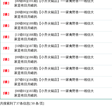
[00错00](191期)【小齐火锅店】===家禽野兽===相信大
家是有目共睹的.
[00错00](190期)【小齐火锅店】===家禽野兽===相信大
家是有目共睹的.
[00错00](189期)【小齐火锅店】===家禽野兽===相信大
家是有目共睹的.
[11错03](188期)【小齐火锅店】===家禽野兽===相信大
家是有目共睹的.
[10错02](187期)【小齐火锅店】===家禽野兽===相信大
家是有目共睹的.
[09错02](186期)【小齐火锅店】===家禽野兽===相信大
家是有目共睹的.
[08错02](185期)【小齐火锅店】===家禽野兽===相信大
家是有目共睹的.
[07错01](184期)【小齐火锅店】===家禽野兽===相信大
家是有目共睹的.
[06错01](183期)【小齐火锅店】===家禽野兽===相信大
家是有目共睹的.
共搜索到了37条信息[ 50 条/页]