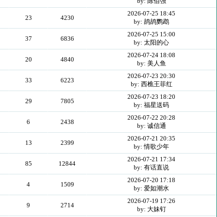
by: 陈佰强
2026-07-25 18:45
23
4230
by: 鸪鸪鹦鹉
2026-07-25 15:00
37
6836
by: 太阳的心
2026-07-24 18:08
20
4840
by: 美人鱼
2026-07-23 20:30
33
6223
by: 西樵王菲红
2026-07-23 18:20
29
7805
by: 福星送码
2026-07-22 20:28
6
2438
by: 诚信通
2026-07-21 20:35
13
2399
by: 情歌少年
2026-07-21 17:34
85
12844
by: 有话直说
2026-07-20 17:18
4
1509
by: 爱如潮水
2026-07-19 17:26
9
2714
by: 大妹钉