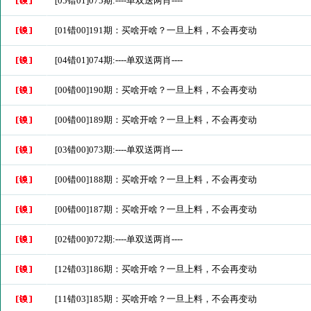
[05错01]075期:----单双送两肖----
[01错00]191期：买啥开啥？一旦上料，不会再变动
[04错01]074期:----单双送两肖----
[00错00]190期：买啥开啥？一旦上料，不会再变动
[00错00]189期：买啥开啥？一旦上料，不会再变动
[03错00]073期:----单双送两肖----
[00错00]188期：买啥开啥？一旦上料，不会再变动
[00错00]187期：买啥开啥？一旦上料，不会再变动
[02错00]072期:----单双送两肖----
[12错03]186期：买啥开啥？一旦上料，不会再变动
[11错03]185期：买啥开啥？一旦上料，不会再变动