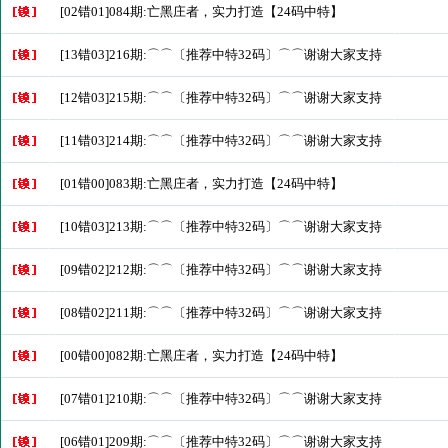
[02错01]084期:亡黑庄者，实力打造【24码中特】
[13错03]216期:⌒⌒〔推荐中特32码〕⌒⌒谢谢大家支持
[12错03]215期:⌒⌒〔推荐中特32码〕⌒⌒谢谢大家支持
[11错03]214期:⌒⌒〔推荐中特32码〕⌒⌒谢谢大家支持
[01错00]083期:亡黑庄者，实力打造【24码中特】
[10错03]213期:⌒⌒〔推荐中特32码〕⌒⌒谢谢大家支持
[09错02]212期:⌒⌒〔推荐中特32码〕⌒⌒谢谢大家支持
[08错02]211期:⌒⌒〔推荐中特32码〕⌒⌒谢谢大家支持
[00错00]082期:亡黑庄者，实力打造【24码中特】
[07错01]210期:⌒⌒〔推荐中特32码〕⌒⌒谢谢大家支持
[06错01]209期:⌒⌒〔推荐中特32码〕⌒⌒谢谢大家支持