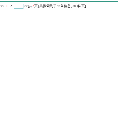
<<
1
2
>>
[共
2
页] 共搜索到了56条信息[ 50 条/页]