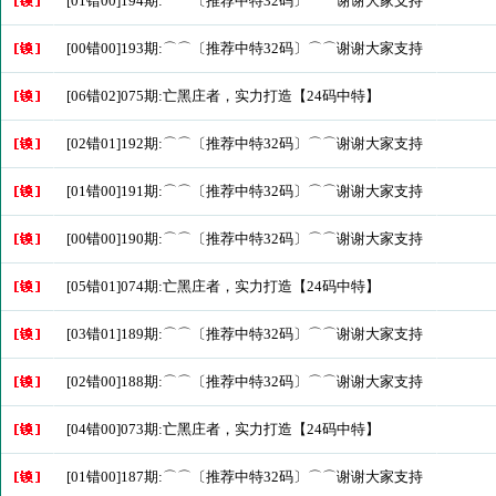
[01错00]194期:⌒⌒〔推荐中特32码〕⌒⌒谢谢大家支持
[00错00]193期:⌒⌒〔推荐中特32码〕⌒⌒谢谢大家支持
[06错02]075期:亡黑庄者，实力打造【24码中特】
[02错01]192期:⌒⌒〔推荐中特32码〕⌒⌒谢谢大家支持
[01错00]191期:⌒⌒〔推荐中特32码〕⌒⌒谢谢大家支持
[00错00]190期:⌒⌒〔推荐中特32码〕⌒⌒谢谢大家支持
[05错01]074期:亡黑庄者，实力打造【24码中特】
[03错01]189期:⌒⌒〔推荐中特32码〕⌒⌒谢谢大家支持
[02错00]188期:⌒⌒〔推荐中特32码〕⌒⌒谢谢大家支持
[04错00]073期:亡黑庄者，实力打造【24码中特】
[01错00]187期:⌒⌒〔推荐中特32码〕⌒⌒谢谢大家支持