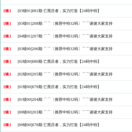
[03错01]081期:亡黑庄者，实力打造【24码中特】
[05错01]208期:⌒⌒〔推荐中特32码〕⌒⌒谢谢大家支持
[04错01]207期:⌒⌒〔推荐中特32码〕⌒⌒谢谢大家支持
[03错00]206期:⌒⌒〔推荐中特32码〕⌒⌒谢谢大家支持
[02错00]080期:亡黑庄者，实力打造【24码中特】
[02错00]205期:⌒⌒〔推荐中特32码〕⌒⌒谢谢大家支持
[01错00]079期:亡黑庄者，实力打造【24码中特】
[01错00]204期:⌒⌒〔推荐中特32码〕⌒⌒谢谢大家支持
[00错00]203期:⌒⌒〔推荐中特32码〕⌒⌒谢谢大家支持
[00错00]078期:亡黑庄者，实力打造【24码中特】