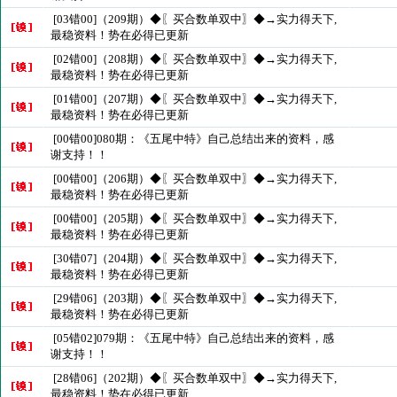
[03错00]（209期）◆〖买合数单双中〗◆→实力得天下,
最稳资料！势在必得已更新
[02错00]（208期）◆〖买合数单双中〗◆→实力得天下,
最稳资料！势在必得已更新
[01错00]（207期）◆〖买合数单双中〗◆→实力得天下,
最稳资料！势在必得已更新
[00错00]080期：《五尾中特》自己总结出来的资料，感
谢支持！！
[00错00]（206期）◆〖买合数单双中〗◆→实力得天下,
最稳资料！势在必得已更新
[00错00]（205期）◆〖买合数单双中〗◆→实力得天下,
最稳资料！势在必得已更新
[30错07]（204期）◆〖买合数单双中〗◆→实力得天下,
最稳资料！势在必得已更新
[29错06]（203期）◆〖买合数单双中〗◆→实力得天下,
最稳资料！势在必得已更新
[05错02]079期：《五尾中特》自己总结出来的资料，感
谢支持！！
[28错06]（202期）◆〖买合数单双中〗◆→实力得天下,
最稳资料！势在必得已更新