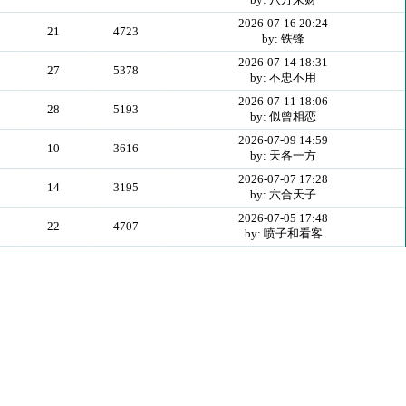
2026-07-16 20:24
21
4723
by: 铁锋
2026-07-14 18:31
27
5378
by: 不忠不用
2026-07-11 18:06
28
5193
by: 似曾相恋
2026-07-09 14:59
10
3616
by: 天各一方
2026-07-07 17:28
14
3195
by: 六合天子
2026-07-05 17:48
22
4707
by: 喷子和看客