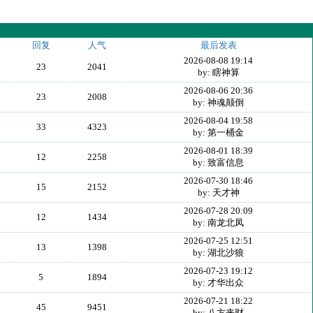
回复
人气
最后发表
2026-08-08 19:14
23
2041
by: 瞎神算
2026-08-06 20:36
23
2008
by: 神魂颠倒
2026-08-04 19:58
33
4323
by: 第一桶金
2026-08-01 18:39
12
2258
by: 致富信息
2026-07-30 18:46
15
2152
by: 天才神
2026-07-28 20:09
12
1434
by: 南龙北凤
2026-07-25 12:51
13
1398
by: 湖北沙狼
2026-07-23 19:12
5
1894
by: 才华出众
2026-07-21 18:22
45
9451
by: 八方来财