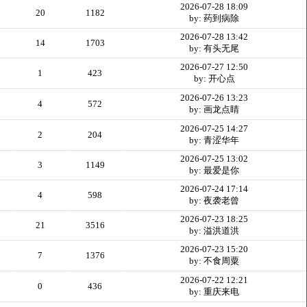
2026-07-28 18:09
20
1182
by: 药到病除
2026-07-28 13:42
14
1703
by: 有头无尾
2026-07-27 12:50
1
423
by: 开心点
2026-07-26 13:23
4
572
by: 画龙点睛
2026-07-25 14:27
2
204
by: 青涩华年
2026-07-25 13:02
3
1149
by: 最爱是你
2026-07-24 17:14
4
598
by: 夜袭老曾
2026-07-23 18:25
21
3516
by: 溢洪道洪
2026-07-23 15:20
7
1376
by: 不食周粟
2026-07-22 12:21
0
436
by: 重庆来电