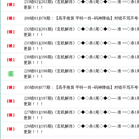
[33错02](202期)《玄机解肖》◇◆◇杀1尾◇◆◇---- 准 ==◇
更新！！！
[06错01]078期：【高手推算 平特一肖--码神降临】对错不骂不夸1
[32错02](201期)《玄机解肖》◇◆◇杀1尾◇◆◇---- 准 ==◇
更新！！！
[31错01](200期)《玄机解肖》◇◆◇杀1尾◇◆◇---- 准 ==◇
更新！！！
[30错01](199期)《玄机解肖》◇◆◇杀1尾◇◆◇---- 准 ==◇
更新！！！
[29错01](198期)《玄机解肖》◇◆◇杀1尾◇◆◇---- 准 ==◇
更新！！！
[05错00]077期：【高手推算 平特一肖--码神降临】对错不骂不夸1
[28错01](197期)《玄机解肖》◇◆◇杀1尾◇◆◇---- 准 ==◇
更新！！！
[27错01](196期)《玄机解肖》◇◆◇杀1尾◇◆◇---- 准 ==◇
更新！！！
[26错01](195期)《玄机解肖》◇◆◇杀1尾◇◆◇---- 准 ==◇
更新！！！