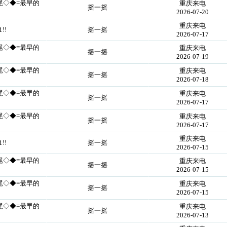
杀1尾◇◆=最早的
重庆来电
摇一摇
2026-07-20
重庆来电
!!
摇一摇
2026-07-17
杀1尾◇◆=最早的
重庆来电
摇一摇
2026-07-19
杀1尾◇◆=最早的
重庆来电
摇一摇
2026-07-18
杀1尾◇◆=最早的
重庆来电
摇一摇
2026-07-17
杀1尾◇◆=最早的
重庆来电
摇一摇
2026-07-17
重庆来电
!!
摇一摇
2026-07-15
杀1尾◇◆=最早的
重庆来电
摇一摇
2026-07-15
杀1尾◇◆=最早的
重庆来电
摇一摇
2026-07-15
杀1尾◇◆=最早的
重庆来电
摇一摇
2026-07-13