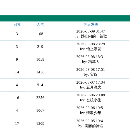
回复
人气
最后发表
2026-08-09 01:47
3
108
by: 我心内的一首歌
2026-08-08 23:29
3
219
by: 锦上添花
2026-08-08 18:31
9
1059
by: 稻草人
2026-08-08 17:51
14
1456
by: 宝仪
2026-08-07 17:34
4
514
by: 五月流火
2026-08-06 20:09
16
2256
by: 玄机小生
2026-08-06 19:51
4
1067
by: 情歌少年
2026-08-05 19:41
17
1309
by: 美丽的神话