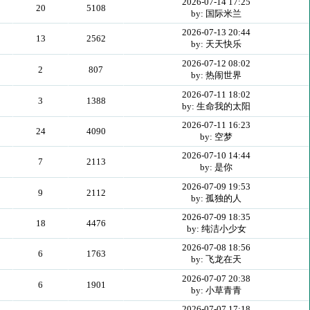
2026-07-14 17:25
20
5108
by: 国际米兰
2026-07-13 20:44
13
2562
by: 天天快乐
2026-07-12 08:02
2
807
by: 热闹世界
2026-07-11 18:02
3
1388
by: 生命我的太阳
2026-07-11 16:23
24
4090
by: 空梦
2026-07-10 14:44
7
2113
by: 是你
2026-07-09 19:53
9
2112
by: 孤独的人
2026-07-09 18:35
18
4476
by: 纯洁小少女
2026-07-08 18:56
6
1763
by: 飞龙在天
2026-07-07 20:38
6
1901
by: 小草青青
2026-07-07 17:18