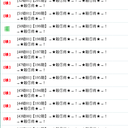
[52错01]【201期】→★殺①肖★→！→★殺①肖★→！
→★殺①肖★→！
[51错01]【200期】→★殺①肖★→！→★殺①肖★→！
→★殺①肖★→！
[50错01]【199期】→★殺①肖★→！→★殺①肖★→！
→★殺①肖★→！
[49错01]【198期】→★殺①肖★→！→★殺①肖★→！
→★殺①肖★→！
[48错01]【197期】→★殺①肖★→！→★殺①肖★→！
→★殺①肖★→！
[47错01]【196期】→★殺①肖★→！→★殺①肖★→！
→★殺①肖★→！
[46错01]【195期】→★殺①肖★→！→★殺①肖★→！
→★殺①肖★→！
[45错01]【194期】→★殺①肖★→！→★殺①肖★→！
→★殺①肖★→！
[44错01]【193期】→★殺①肖★→！→★殺①肖★→！
→★殺①肖★→！
[43错00]【192期】→★殺①肖★→！→★殺①肖★→！
→★殺①肖★→！