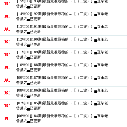
[15错03][193期]最新最准最稳的→【（二波）】▄直杀老
曾巢穴▄已更新
[14错02][192期]最新最准最稳的→【（二波）】▄直杀老
曾巢穴▄已更新
[13错01][191期]最新最准最稳的→【（二波）】▄直杀老
曾巢穴▄已更新
[12错01][190期]最新最准最稳的→【（二波）】▄直杀老
曾巢穴▄已更新
[11错01][189期]最新最准最稳的→【（二波）】▄直杀老
曾巢穴▄已更新
[10错01][188期]最新最准最稳的→【（二波）】▄直杀老
曾巢穴▄已更新
[09错01][187期]最新最准最稳的→【（二波）】▄直杀老
曾巢穴▄已更新
[08错01][186期]最新最准最稳的→【（二波）】▄直杀老
曾巢穴▄已更新
[07错01][185期]最新最准最稳的→【（二波）】▄直杀老
曾巢穴▄已更新
[06错01][184期]最新最准最稳的→【（二波）】▄直杀老
曾巢穴▄已更新