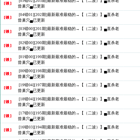
[05错02][203期]最新最准最稳的→【（二波）】▄直杀老
曾巢穴▄已更新
[04错01][202期]最新最准最稳的→【（二波）】▄直杀老
曾巢穴▄已更新
[03错00][201期]最新最准最稳的→【（二波）】▄直杀老
曾巢穴▄已更新
[02错00][200期]最新最准最稳的→【（二波）】▄直杀老
曾巢穴▄已更新
[01错00][199期]最新最准最稳的→【（二波）】▄直杀老
曾巢穴▄已更新
[00错00][198期]最新最准最稳的→【（二波）】▄直杀老
曾巢穴▄已更新
[19错04][197期]最新最准最稳的→【（二波）】▄直杀老
曾巢穴▄已更新
[18错04][196期]最新最准最稳的→【（二波）】▄直杀老
曾巢穴▄已更新
[17错03][195期]最新最准最稳的→【（二波）】▄直杀老
曾巢穴▄已更新
[16错03][194期]最新最准最稳的→【（二波）】▄直杀老
曾巢穴▄已更新