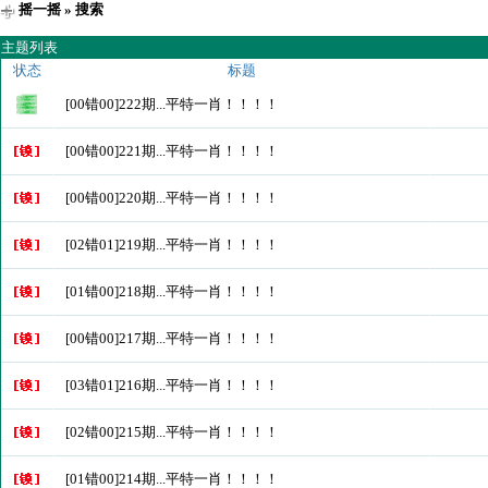
摇一摇
» 搜索
主题列表
状态
标题
[00错00]222期...平特一肖！！！！
[00错00]221期...平特一肖！！！！
[00错00]220期...平特一肖！！！！
[02错01]219期...平特一肖！！！！
[01错00]218期...平特一肖！！！！
[00错00]217期...平特一肖！！！！
[03错01]216期...平特一肖！！！！
[02错00]215期...平特一肖！！！！
[01错00]214期...平特一肖！！！！