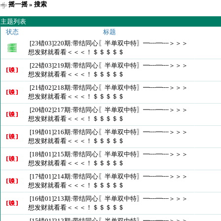
摇一摇
» 搜索
主题列表
状态
标题
[23错03]220期:带结同心〖半单双中特〗━┉━┉＞＞＞
想发财就看看＜＜＜！＄＄＄＄＄
[22错03]219期:带结同心〖半单双中特〗━┉━┉＞＞＞
想发财就看看＜＜＜！＄＄＄＄＄
[21错02]218期:带结同心〖半单双中特〗━┉━┉＞＞＞
想发财就看看＜＜＜！＄＄＄＄＄
[20错02]217期:带结同心〖半单双中特〗━┉━┉＞＞＞
想发财就看看＜＜＜！＄＄＄＄＄
[19错01]216期:带结同心〖半单双中特〗━┉━┉＞＞＞
想发财就看看＜＜＜！＄＄＄＄＄
[18错01]215期:带结同心〖半单双中特〗━┉━┉＞＞＞
想发财就看看＜＜＜！＄＄＄＄＄
[17错01]214期:带结同心〖半单双中特〗━┉━┉＞＞＞
想发财就看看＜＜＜！＄＄＄＄＄
[16错01]213期:带结同心〖半单双中特〗━┉━┉＞＞＞
想发财就看看＜＜＜！＄＄＄＄＄
[15错01]212期:带结同心〖半单双中特〗━┉━┉＞＞＞