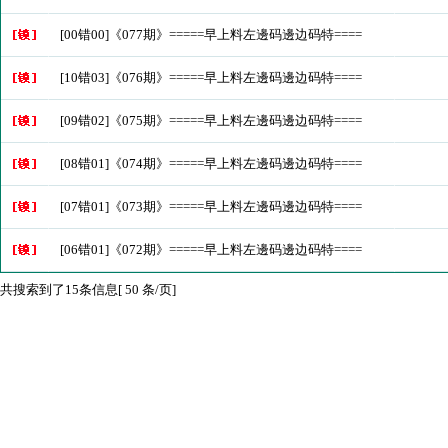
[00错00]《077期》=====早上料左邊码邊边码特====
[10错03]《076期》=====早上料左邊码邊边码特====
[09错02]《075期》=====早上料左邊码邊边码特====
[08错01]《074期》=====早上料左邊码邊边码特====
[07错01]《073期》=====早上料左邊码邊边码特====
[06错01]《072期》=====早上料左邊码邊边码特====
共搜索到了15条信息[ 50 条/页]