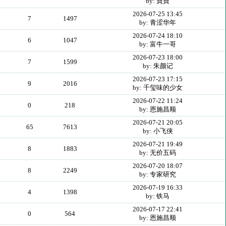
by: 寶寶
2026-07-25 13:45
7
1497
by: 青涩华年
2026-07-24 18:10
6
1047
by: 富牛一哥
2026-07-23 18:00
7
1599
by: 朱颜记
2026-07-23 17:15
9
2016
by: 千玺味的少女
2026-07-22 11:24
0
218
by: 恩施昌顺
2026-07-21 20:05
65
7613
by: 小飞侠
2026-07-21 19:49
8
1883
by: 无价五码
2026-07-20 18:07
8
2249
by: 专家研究
2026-07-19 16:33
4
1398
by: 铁马
2026-07-17 22:41
0
564
by: 恩施昌顺