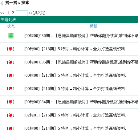
摇一摇
» 搜索
<<
1
2
>>
[共
2
页]
主题列表
状态
标题
[00错00]086期：【恩施昌顺前後肖】帮助你翻身致富,准到你不
[00错00]【218期】5 特肖→精心计算→全力打造赢钱资料.
[00错00]085期：【恩施昌顺前後肖】帮助你翻身致富,准到你不
[00错00]【217期】5 特肖→精心计算→全力打造赢钱资料.
[00错00]【216期】5 特肖→精心计算→全力打造赢钱资料.
[00错00]084期：【恩施昌顺前後肖】帮助你翻身致富,准到你不
[02错01]【215期】5 特肖→精心计算→全力打造赢钱资料.
[01错00]【214期】5 特肖→精心计算→全力打造赢钱资料.