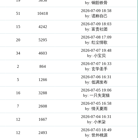
19
3858
by: 铜筋铁骨
2026-07-09 18:58
51
10418
by: 谎称自己
2026-07-09 18:03
15
4242
by: 富贵社团
2026-07-08 17:09
20
5295
by: 红尘情歌
2026-07-07 19:48
34
4603
by: 小宝贝
2026-07-07 16:33
2
864
by: 玄学圣手
2026-07-06 16:31
5
1266
by: 低调发布
2026-07-05 19:06
16
3288
by: 一只失宠猫
2026-07-05 16:58
7
2608
by: 情天夏雨
2026-07-04 16:31
12
1667
by: 小米柒
2026-07-03 18:49
12
2493
by: 世外桃源