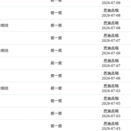
摇一摇
2026-07-09
恩施昌顺
摇一摇
2026-07-08
恩施昌顺
敢相信
摇一摇
2026-07-08
恩施昌顺
摇一摇
2026-07-07
恩施昌顺
敢相信
摇一摇
2026-07-06
恩施昌顺
摇一摇
2026-07-07
恩施昌顺
摇一摇
2026-07-06
恩施昌顺
敢相信
摇一摇
2026-07-03
恩施昌顺
摇一摇
2026-07-05
恩施昌顺
摇一摇
2026-07-03
恩施昌顺
摇一摇
2026-07-03