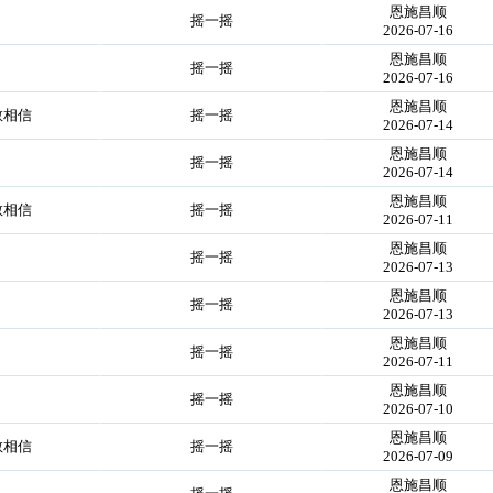
恩施昌顺
摇一摇
2026-07-16
恩施昌顺
摇一摇
2026-07-16
恩施昌顺
敢相信
摇一摇
2026-07-14
恩施昌顺
摇一摇
2026-07-14
恩施昌顺
敢相信
摇一摇
2026-07-11
恩施昌顺
摇一摇
2026-07-13
恩施昌顺
摇一摇
2026-07-13
恩施昌顺
摇一摇
2026-07-11
恩施昌顺
摇一摇
2026-07-10
恩施昌顺
敢相信
摇一摇
2026-07-09
恩施昌顺