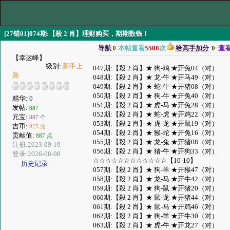
[27错01]074期:【殺 2 肖】理财购买，期期数钱！
导航
本帖查看
5508
次
给高手加分
查
【幸运峰】
级别:
新手上
047期:【殺 2 肖】★ 狗-鸡 ★开兔04（对）
路
048期:【殺 2 肖】★ 龙-牛 ★开马49（对）
049期:【殺 2 肖】★ 蛇-牛 ★开猪08（对）
050期:【殺 2 肖】★ 狗-牛 ★开兔40（对）
精华:
0
051期:【殺 2 肖】★ 虎-马 ★开兔28（对）
发帖:
887
052期:【殺 2 肖】★ 蛇-虎 ★开鸡22（对）
元宝:
887 个
053期:【殺 2 肖】★ 虎-龙 ★开鼠19（对）
吉币:
925 元
054期:【殺 2 肖】★ 猴-蛇 ★开兔16（对）
贡献值:
887 点
055期:【殺 2 肖】★ 龙-兔 ★开猪08（对）
注册:2023-09-19
056期:【殺 2 肖】★ 猪-牛 ★开狗33（对）
登录:2026-08-08
☆☆☆☆☆☆☆☆☆☆☆☆【10-10】
历史记录
057期:【殺 2 肖】★ 狗-羊 ★开猴47（对）
058期:【殺 2 肖】★ 龙-马 ★开牛42（对）
059期:【殺 2 肖】★ 狗-鼠 ★开猪20（对）
060期:【殺 2 肖】★ 鼠-龙 ★开猪44（对）
061期:【殺 2 肖】★ 鼠-马 ★开鸡46（对）
062期:【殺 2 肖】★ 狗-羊 ★开牛30（对）
063期:【殺 2 肖】★ 虎-牛 ★开龙27（对）