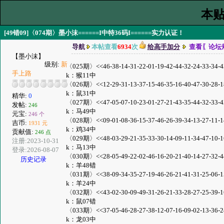
本贴
[49错09]〈074期〉墨小沫======I中特36码I======实力认证！
导航
本帖查看
6934
次
给高手加分
查看〖论坛
【墨小沫】
级别:
新
〈025期〉<<46-38-14-31-22-01-19-42-44-32-24-33-34-43-
手上路
k：猴11中
〈026期〉<<12-29-31-13-37-15-46-35-16-40-47-30-28-18-
k：鼠31中
精华:
0
〈027期〉<<47-05-07-10-23-01-27-21-43-35-44-32-33-42-
发帖:
246
k：马49中
元宝:
246 个
〈028期〉<<09-01-08-36-15-37-46-26-39-34-13-27-11-14-
吉币:
1931 元
k：鸡34中
贡献值:
246 点
〈029期〉<<48-03-29-21-35-33-30-14-09-11-34-47-10-16-
注册:2023-10-31
k：马13中
登录:2026-08-07
〈030期〉<<28-05-49-22-02-46-16-20-21-40-14-27-32-44-
历史记录
k：羊48错
〈031期〉<<38-09-34-35-27-19-46-26-21-41-31-25-06-15-
k：羊24中
〈032期〉<<43-02-30-09-49-31-26-21-33-28-27-25-39-16-
k：鼠07错
〈033期〉<<37-05-46-28-27-38-12-07-16-09-02-13-36-24-
k：龙03中