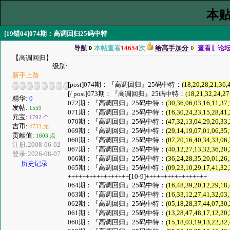
本贴
[19错04]074期：高调回归25码中特
导航
本帖查看
14654
次
给高手加分
查看〖论
【高调回归】
级别:
新手上路
[post]074期：『高调回归』25码中特：
(18,20,28,21,36,
[/ post]073期：『高调回归』25码中特：
(18,21,32,24,27
精华:
0
072期：『高调回归』25码中特：
(30,36,06,03,16,11,37,
发帖:
1559
071期：『高调回归』25码中特：
(16,30,24,23,15,28,41,
元宝:
1792 个
070期：『高调回归』25码中特：
(47,32,13,04,29,26,33,
吉币:
4733 元
069期：『高调回归』25码中特：
(29,14,19,07,01,06,35,
贡献值:
1603 点
068期：『高调回归』25码中特：
(07,20,16,40,34,33,06,
注册:2008-06-02
067期：『高调回归』25码中特：
(40,12,27,13,32,36,20,
登录:2026-08-07
066期：『高调回归』25码中特：
(36,24,28,35,20,01,26,
历史记录
065期：『高调回归』25码中特：
(09,23,10,29,17,41,32,
+++++++++++++++++[10-9]+++++++++++++++++
064期：『高调回归』25码中特：
(16,48,39,20,12,29,18,
063期：『高调回归』25码中特：
(16,33,12,27,41,32,03,
062期：『高调回归』25码中特：
(05,18,28,37,44,07,30,
061期：『高调回归』25码中特：
(13,28,47,48,17,12,20,
060期：『高调回归』25码中特：
(15,18,03,19,13,22,32,