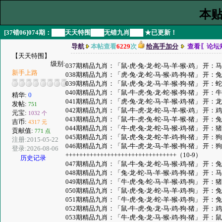
本贴
[37错06]074期：███天天特围███无错九肖███ ★已更新！
导航
本帖查看
6229
次
给高手加分
查看〖论坛
【天天特围】
级别:
037期精品九肖：「鼠-虎-兔-龙-蛇-马-羊-猴-鸡」 开：马
新手上路
038期精品九肖：「虎-兔-龙-蛇-马-猴-鸡-狗-猪」 开：兔
039期精品九肖：「鼠-虎-兔-龙-马-羊-猴-狗-猪」 开：蛇
040期精品九肖：「鼠-牛-虎-兔-龙-蛇-猴-狗-猪」 开：牛
精华:
0
041期精品九肖：「虎-兔-龙-蛇-马-羊-猴-鸡-猪」 开：龙
发帖:
751
042期精品九肖：「鼠-牛-虎-龙-蛇-马-羊-猴-鸡」 开：鸡
元宝:
1032 个
043期精品九肖：「鼠-牛-虎-兔-蛇-马-羊-猴-猪」 开：兔
吉币:
4317 元
044期精品九肖：「牛-虎-兔-龙-蛇-马-猴-鸡-猪」 开：猪
贡献值:
771 点
045期精品九肖：「鼠-虎-兔-龙-蛇-羊-鸡-狗-猪」 开：狗
注册:2015-05-22
046期精品九肖：「鼠-牛-虎-龙-马-羊-猴-狗-猪」 开：狗
登录:2026-08-06
++++++++++++++++++++++++++++++++（10-9）
历史记录
047期精品九肖：「鼠-牛-兔-龙-蛇-马-猴-鸡-猪」 开：兔
048期精品九肖：「兔-龙-蛇-马-羊-猴-鸡-狗-猪」 开：马
049期精品九肖：「牛-虎-兔-蛇-马-羊-猴-鸡-狗」 开：猪
050期精品九肖：「鼠-虎-兔-龙-蛇-马-羊-鸡-狗」 开：兔
051期精品九肖：「牛-虎-兔-龙-蛇-羊-猴-鸡-狗」 开：兔
052期精品九肖：「鼠-牛-虎-兔-龙-马-鸡-狗-猪」 开：鸡
053期精品九肖：「牛-虎-兔-龙-马-猴-鸡-狗-猪」 开：鼠